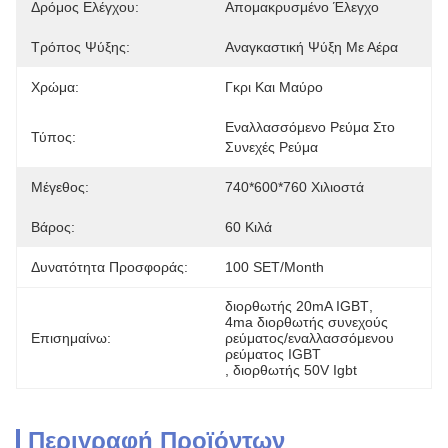
Δρόμος Ελέγχου:
Απομακρυσμένο Έλεγχο
Τρόπος Ψύξης:
Αναγκαστική Ψύξη Με Αέρα
Χρώμα:
Γκρι Και Μαύρο
Εναλλασσόμενο Ρεύμα Στο 
Τύπος:
Συνεχές Ρεύμα
Μέγεθος:
740*600*760 Χιλιοστά
Βάρος:
60 Κιλά
Δυνατότητα Προσφοράς:
100 SET/month
διορθωτής 20mA IGBT
, 
4ma διορθωτής συνεχούς 
Επισημαίνω:
ρεύματος/εναλλασσόμενου 
ρεύματος IGBT
, 
διορθωτής 50V Igbt
Περιγραφή Προϊόντων