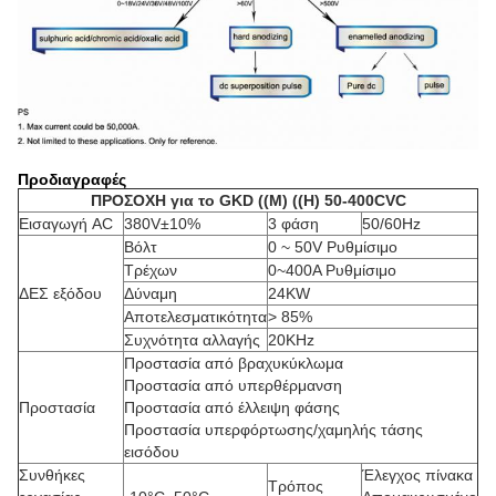
Προδιαγραφές
ΠΡΟΣΟΧΗ για το GKD ((M) ((H) 50-400CVC
Εισαγωγή AC
380V±10%
3 φάση
50/60Hz
Βόλτ
0 ~ 50V Ρυθμίσιμο
Τρέχων
0~400A Ρυθμίσιμο
ΔΕΣ εξόδου
Δύναμη
24KW
Αποτελεσματικότητα
> 85%
Συχνότητα αλλαγής
20KHz
Προστασία από βραχυκύκλωμα
Προστασία από υπερθέρμανση
Προστασία
Προστασία από έλλειψη φάσης
Προστασία υπερφόρτωσης/χαμηλής τάσης
εισόδου
Συνθήκες
Έλεγχος πίνακα
Τρόπος