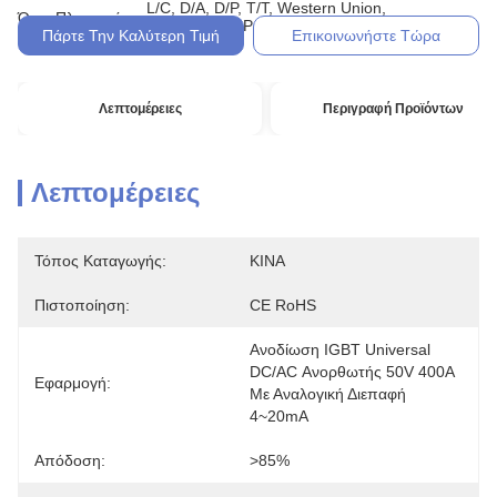
L/C, D/A, D/P, T/T, Western Union,
Όροι Πληρωμής:
MoneyGram, Paypal
Πάρτε Την Καλύτερη Τιμή
Επικοινωνήστε Τώρα
Λεπτομέρειες
Περιγραφή Προϊόντων
Λεπτομέρειες
Τόπος Καταγωγής:
ΚΙΝΑ
Πιστοποίηση:
CE RoHS
Ανοδίωση IGBT Universal 
DC/AC Ανορθωτής 50V 400A 
Εφαρμογή:
Με Αναλογική Διεπαφή 
4~20mA
Απόδοση:
>85%