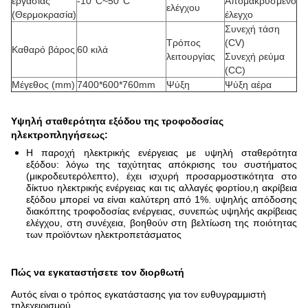
εργασίας
-10°C~50°C
Απομακρυσμένο
ελέγχου
(Θερμοκρασία)
έλεγχο
Συνεχή τάση
Τρόπος
(CV)
Καθαρό βάρος
60 κιλά
λειτουργίας
Συνεχή ρεύμα
(CC)
Μέγεθος (mm)
7400*600*760mm
Ψύξη
Ψύξη αέρα
Υψηλή σταθερότητα εξόδου της τροφοδοσίας
ηλεκτροπληγήσεως:
Η παροχή ηλεκτρικής ενέργειας με υψηλή σταθερότητα
εξόδου: λόγω της ταχύτητας απόκρισης του συστήματος
(μικροδευτερόλεπτο), έχει ισχυρή προσαρμοστικότητα στο
δίκτυο ηλεκτρικής ενέργειας και τις αλλαγές φορτίου,η ακρίβεια
εξόδου μπορεί να είναι καλύτερη από 1%. υψηλής απόδοσης
διακόπτης τροφοδοσίας ενέργειας, συνεπώς υψηλής ακρίβειας
ελέγχου, στη συνέχεια, βοηθούν στη βελτίωση της ποιότητας
των προϊόντων ηλεκτροπετάσματος
Πώς να εγκαταστήσετε τον διορθωτή
Αυτός είναι ο τρόπος εγκατάστασης για τον ευθυγραμμιστή
τηλεχειρισμού.