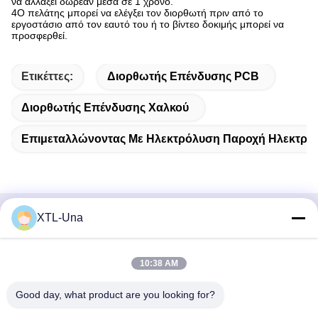
να αλλάξει δωρεάν μέσα σε 1 χρόνο.
4Ο πελάτης μπορεί να ελέγξει τον διορθωτή πριν από το
εργοστάσιο από τον εαυτό του ή το βίντεο δοκιμής μπορεί να
προσφερθεί.
Ετικέττες:
Διορθωτής Επένδυσης PCB
Διορθωτής Επένδυσης Χαλκού
Επιμεταλλώνοντας Με Ηλεκτρόλυση Παροχή Ηλεκτρικ
XTL-Una
Γρήγορη επικοινωνία
Διεύθυνση:
10:38 AM
Νο 327, δρόμος Xingye, ανατολική περιοχή βιομηχανίας,
Good day, what product are you looking for?
Xindu, πόλη Chengdu, sichuan επαρχία, Κίνα