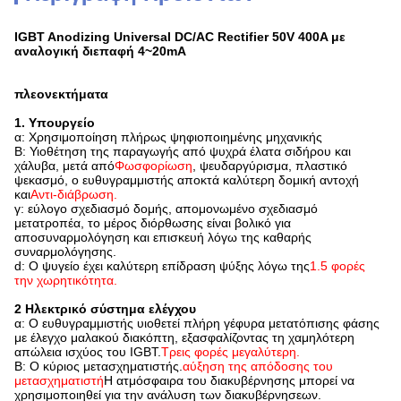
IGBT Anodizing Universal DC/AC Rectifier 50V 400A με
αναλογική διεπαφή 4~20mA
πλεονεκτήματα
1. Υπουργείο
α: Χρησιμοποίηση πλήρως ψηφιοποιημένης μηχανικής
Β: Υιοθέτηση της παραγωγής από ψυχρά έλατα σιδήρου και
χάλυβα, μετά από
Φωσφορίωση
, ψευδαργύρισμα, πλαστικό
ψεκασμό, ο ευθυγραμμιστής αποκτά καλύτερη δομική αντοχή
και
Αντι-διάβρωση.
γ: εύλογο σχεδιασμό δομής, απομονωμένο σχεδιασμό
μετατροπέα, το μέρος διόρθωσης είναι βολικό για
αποσυναρμολόγηση και επισκευή λόγω της καθαρής
συναρμολόγησης.
d: Ο ψυγείο έχει καλύτερη επίδραση ψύξης λόγω της
1.5 φορές
την χωρητικότητα.
2 Ηλεκτρικό σύστημα ελέγχου
α: Ο ευθυγραμμιστής υιοθετεί πλήρη γέφυρα μετατόπισης φάσης
με έλεγχο μαλακού διακόπτη, εξασφαλίζοντας τη χαμηλότερη
απώλεια ισχύος του IGBT.
Τρεις φορές μεγαλύτερη.
Β: Ο κύριος μετασχηματιστής.
αύξηση της απόδοσης του
μετασχηματιστή
Η ατμόσφαιρα του διακυβέρνησης μπορεί να
χρησιμοποιηθεί για την ανάλυση των διακυβέρνησεων.