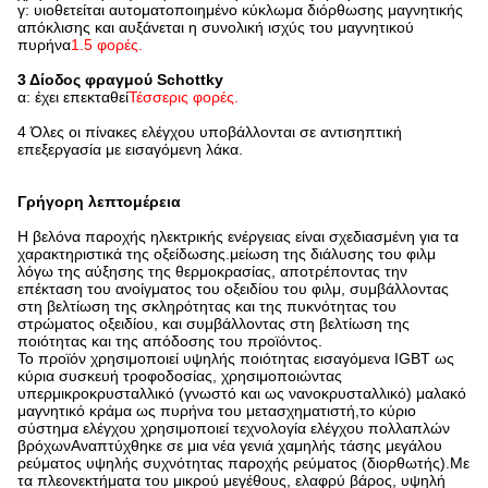
γ: υιοθετείται αυτοματοποιημένο κύκλωμα διόρθωσης μαγνητικής
απόκλισης και αυξάνεται η συνολική ισχύς του μαγνητικού
πυρήνα
1.5 φορές.
3 Δίοδος φραγμού Schottky
α: έχει επεκταθεί
Τέσσερις φορές.
4 Όλες οι πίνακες ελέγχου υποβάλλονται σε αντισηπτική
επεξεργασία με εισαγόμενη λάκα.
Γρήγορη λεπτομέρεια
Η βελόνα παροχής ηλεκτρικής ενέργειας είναι σχεδιασμένη για τα
χαρακτηριστικά της οξείδωσης.μείωση της διάλυσης του φιλμ
λόγω της αύξησης της θερμοκρασίας, αποτρέποντας την
επέκταση του ανοίγματος του οξειδίου του φιλμ, συμβάλλοντας
στη βελτίωση της σκληρότητας και της πυκνότητας του
στρώματος οξειδίου, και συμβάλλοντας στη βελτίωση της
ποιότητας και της απόδοσης του προϊόντος.
Το προϊόν χρησιμοποιεί υψηλής ποιότητας εισαγόμενα IGBT ως
κύρια συσκευή τροφοδοσίας, χρησιμοποιώντας
υπερμικροκρυσταλλικό (γνωστό και ως νανοκρυσταλλικό) μαλακό
μαγνητικό κράμα ως πυρήνα του μετασχηματιστή,το κύριο
σύστημα ελέγχου χρησιμοποιεί τεχνολογία ελέγχου πολλαπλών
βρόχωνΑναπτύχθηκε σε μια νέα γενιά χαμηλής τάσης μεγάλου
ρεύματος υψηλής συχνότητας παροχής ρεύματος (διορθωτής).Με
τα πλεονεκτήματα του μικρού μεγέθους, ελαφρύ βάρος, υψηλή