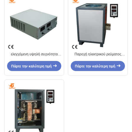
ελεγχόμενη υψηλή συχνότητα
Παροχή ηλεκτρικού ρεύματος
παροχής ηλεκτρικού ρεύματος
υποβολής σε ανοδική οξείδωση
υποβολής σε ανοδική οξείδωση
θειικού οξέος διορθωτών
Πάρτε την καλύτερη τιμή
Πάρτε την καλύτερη τιμή
χρωμικού οξέος 36V 100A IGBT
οξείδωσης τηλεχειρισμού 24V
2000A