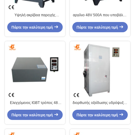
Υψηλή ακρίβεια παροχής
αργίλιο 48V 500A που υποβάλλει
ηλεκτρικού ρεύματος διορθωτών
σε ανοδική οξείδωση υψηλό
οξείδωσης τρόπου IGBT
αποδοτικό ψηφιακής επίδειξης
Πάρτε την καλύτερη τιμή
Πάρτε την καλύτερη τιμή
διακοπτών 120V 150A
διορθωτών παροχής ηλεκτρικού
ρεύματος
Ελεγχόμενος IGBT τρόπος 48V
διορθωτής οξείδωσης υδρόψυξης
300A διακοπτών διορθωτών
36V 3000A, παροχή ηλεκτρικού
παροχής ηλεκτρικού ρεύματος
ρεύματος υποβολής σε ανοδική
Πάρτε την καλύτερη τιμή
Πάρτε την καλύτερη τιμή
οξείδωσης
οξείδωση αργιλίου