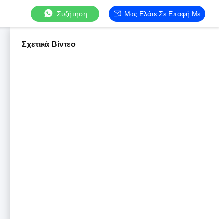
Συζήτηση
Μας Ελάτε Σε Επαφή Με
Σχετικά Βίντεο