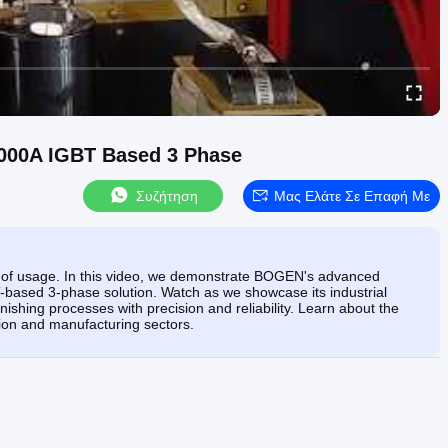
000A IGBT Based 3 Phase
Συζήτηση
Μας Ελάτε Σε Επαφή Με
s of usage. In this video, we demonstrate BOGEN's advanced
based 3-phase solution. Watch as we showcase its industrial
nishing processes with precision and reliability. Learn about the
ation and manufacturing sectors.