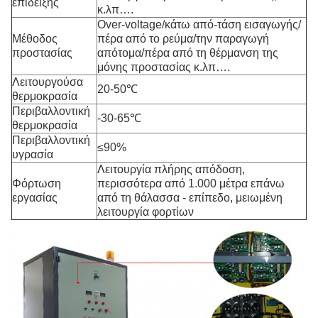
επίδειξης
κ.λπ….
Over-voltage/κάτω από-τάση εισαγωγής/
Μέθοδος
πέρα από το ρεύμα/την παραγωγή
προστασίας
απότομα/πέρα από τη θέρμανση της
μόνης προστασίας κ.λπ….
Λειτουργούσα
20-50℃
θερμοκρασία
Περιβαλλοντική
-30-65℃
θερμοκρασία
Περιβαλλοντική
≤90%
υγρασία
Λειτουργία πλήρης απόδοση,
Φόρτωση
περισσότερα από 1.000 μέτρα επάνω
εργασίας
από τη θάλασσα - επίπεδο, μειωμένη
λειτουργία φορτίων