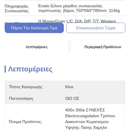
Ενιαίο ξύλινο μέγεθος συσκευασίας
Πληροφορίες
περίπτωσης: βάρος 750*560*780mm: 114kg
Συσκευασίας:
Η MoneyGram L/C, D/A, D/P, T/T, Western
Όροι Πληρωμής:
Union,
Πάρτε Την Καλύτερη Τιμή
Επικοινωνήστε Τώρα
Λεπτομέρειες
Περιγραφή Προϊόντων
Λεπτομέρειες
Τόπος Καταγωγής:
Κίνα
Πιστοποίηση:
ISO CE
400v 300a ΣΥΝΕΧΈΣ 
Electrocoagulation Τρόπου 
Όνομα Προϊόντος:
Διακοπτών Κυματισμών 
Υψηλής Τάσης Χαμηλό 