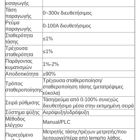
εισαγωγής
Τάση
0~300v διευθετήσιμος
παραγωγής
Ρεύμα
0-100A διευθετήσιμος
παραγωγής
Σταθερότητα
≤1%
τάσης
Τρέχουσα
≤1%
σταθερότητα
Παράγοντας
1%-2%
κυματισμών
Αποδοτικότητα
≥90%
Τρέχουσα σταθεροποίηση/
Τρόπος
σταθεροποίηση τάσης (μετατρέψιμες
σταθεροποίησης
εύκολα)
Τάση/ρεύμα από 0-100% συνεχώς
Σειρά ρύθμισης
διευθετήσιμο μέσα στην εκτιμημένη σειρά
Σύστημα ψύξης
Αερόψυξη/υδρόψυξη
Μέθοδος
Manual/PLC
ελέγχου
Μετρητής τάσης/τρέχων μετρητής/που
Περιεχόμενο
λειτουργεί/πέρα από temp/το λάθος,