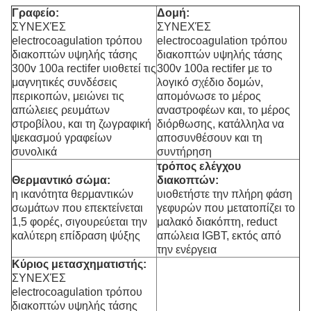
Γραφείο:
Δομή:
ΣΥΝΕΧΈΣ
ΣΥΝΕΧΈΣ
electrocoagulation τρόπου
electrocoagulation τρόπου
διακοπτών υψηλής τάσης
διακοπτών υψηλής τάσης
300v 100a rectifer
υιοθετεί τις
300v 100a rectifer
με το
μαγνητικές συνδέσεις
λογικό σχέδιο δομών,
περικοπών, μειώνει τις
απομόνωσε το μέρος
απώλειες ρευμάτων
αναστροφέων και, το μέρος
στροβίλου, και τη ζωγραφική
διόρθωσης, κατάλληλα να
ψεκασμού γραφείων
αποσυνθέσουν και τη
συνολικά
συντήρηση
τρόπος ελέγχου
Θερμαντικό σώμα:
διακοπτών:
η ικανότητα θερμαντικών
υιοθετήστε την πλήρη φάση
σωμάτων που επεκτείνεται
γεφυρών που μετατοπίζει το
1,5 φορές, σιγουρεύεται την
μαλακό διακόπτη, reduct
καλύτερη επίδραση ψύξης
απώλεια IGBT, εκτός από
την ενέργεια
Κύριος μετασχηματιστής:
ΣΥΝΕΧΈΣ
electrocoagulation τρόπου
διακοπτών υψηλής τάσης