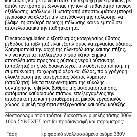
flocculant, και με το νερό από την περιοχή ηλεκτροδίων, με
αυτόν τον τρόπο μειώνοντας την ιονική πιθανότητα ταινιών
οξείδωσης μετάλλων. Η μετατροπή υποστρωμάτων μπορεί
περιοδικά να αλλάξει την κατεύθυνση της πόλωσης, να
βλάψει τη σταθερή περιοχή πόλωσης και να εμποδίσει
αποτελεσματικά την παθητικότητα.
Electrocoagulation ο εξοπλισμός κατεργασίας ύδατος
μεθόδου (απόβλητα) είναι εξοπλισμός κατεργασίας ύδατος.
Χρησιμοποιεί την αρχή της ηλεκτρόλυσης και της πήξης,
για να κάνει τα πολλαπλάσια φυσικά και χημικά
αποτελέσματα προς τους ρύπους νερού ρύπανσης
(απόβλητα) στις οξειδοαναγωγές, την ουδετεροποίηση, τη
συμπύκνωση, το χωρισμό αέρα και άλλος, ποια γρήγορη
ολοκλήρωση της κατεργασίας ύδατος λυμάτων
(απόβλητα). Με τα πλεονεκτήματα της εύκολης
συντήρησης, υψηλός βαθμός της αυτοματοποίησης,
αυτόματος καθαρισμός πιάτων, επεξεργαμένος την
αποδοτικότητα και τη σταθερότητα, μικρός εργασιακός
χώρος, υψηλή ταχύτητα επεξεργασίας και ούτω καθεξής.
electrocoagulation τρόπου διακοπτών υψηλής τάσης 300v
100a ΣΥΝΕΧΈΣ rectifer προδιαγραφή και παράμετρος:
Τάση
τριφασικό εναλλασσόμενο ρεύμα 380V