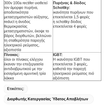
300v 100a rectifer
υιοθετεί
Πυρήνας & δίοδος
τον άμορφο πυρήνα,
Schottky:
αποδοτικότητα
ικανότητα πυρήνων που
μετασχηματιστών αύξησης,
επεκτείνεται 1,5 φορές
reduct η άνοδος
η schottky δίοδος
θερμοκρασίας
επεκτείνεται 4 φορές
μετασχηματιστών, έκοψε το
βάρος διορθωτών, βελτιώνει
τη σταθερότητα παροχής
ηλεκτρικού ρεύματος,
αξιοπιστία
Πίνακας:
IGBT:
όλοι οι πίνακες ελέγχου
Η ικανότητα IGBT που
έκαναν την επεξεργασία
επεκτείνεται 3 φορές,
αντιδιαβρωτικού με την
καθιστά την παροχή
εισαγόμενη αμυντική τρία
ηλεκτρικού ρεύματος πιό
λάκκα
αξιόπιστη
Ετικέττες:
Διορθωτής Κατεργασίας Ύδατος Αποβλήτων