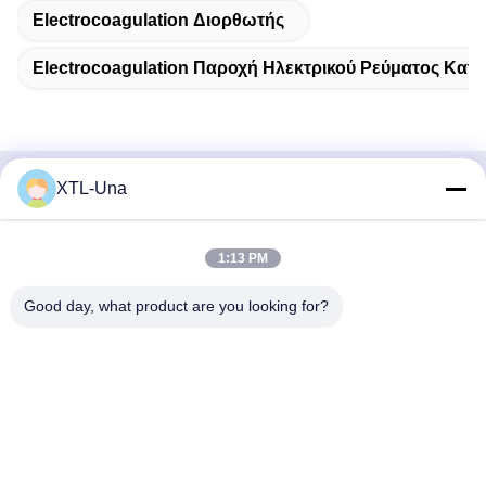
Electrocoagulation Διορθωτής
Electrocoagulation Παροχή Ηλεκτρικού Ρεύματος Κατ
XTL-Una
Γρήγορη επικοινωνία
Διεύθυνση:
1:13 PM
Νο 327, δρόμος Xingye, ανατολική περιοχή βιομηχανίας,
Good day, what product are you looking for?
Xindu, πόλη Chengdu, sichuan επαρχία, Κίνα
Τηλ.:
86-28-83964043
Ηλεκτρονικό ταχυδρομείο
Unawang@cdxtlpower.com