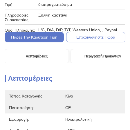
διαπραγματεύσιμα
Τιμή:
Πληροφορίες
Ξύλινη κασετίνα
Συσκευασίας:
L/C, D/A, D/P, T/T, Western Union, , Paypal
Όροι Πληρωμής:
Πάρτε Την Καλύτερη Τιμή
Επικοινωνήστε Τώρα
Λεπτομέρειες
Περιγραφή Προϊόντων
Λεπτομέρειες
Τόπος Καταγωγής:
Κίνα
Πιστοποίηση:
CE
Εφαρμογή:
Ηλεκτρολυτική