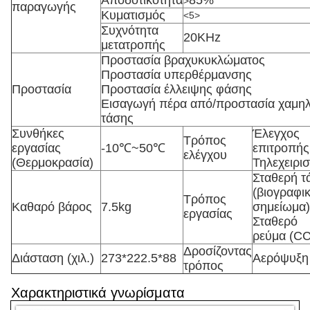
Αποδοτικότητα
85%
>
παραγωγής
Κυματισμός
<5>
Συχνότητα
20KHz
μετατροπής
Προστασία βραχυκυκλώματος
Προστασία υπερθέρμανσης
Προστασία
Προστασία έλλειψης φάσης
Εισαγωγή πέρα από/προστασία χαμη
τάσης
Συνθήκες
Έλεγχος
Τρόπος
εργασίας
-10℃~50℃
επιτροπής
ελέγχου
(Θερμοκρασία)
Τηλεχειρι
Σταθερή τ
(βιογραφι
Τρόπος
Καθαρό βάρος
7.5kg
σημείωμα)
εργασίας
Σταθερό
ρεύμα (CC
Δροσίζοντας
Διάσταση (χιλ.)
273*222.5*88
Αερόψυξη
τρόπος
Χαρακτηριστικά γνωρίσματα