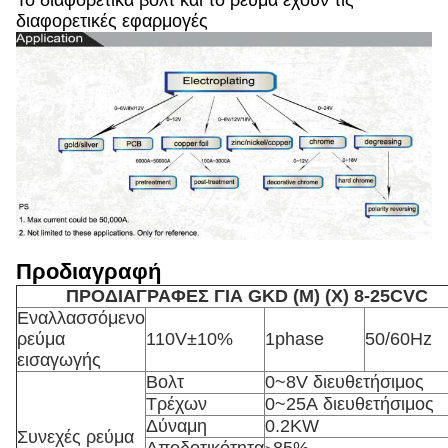
Το διαφορετικά βολτ και το ρεύμα έχουν τις
διαφορετικές εφαρμογές
Προδιαγραφή
ΠΡΟΔΙΑΓΡΑΦΕΣ ΓΙΑ GKD (Μ) (Χ) 8-25CVC
Εναλλασσόμενο
ρεύμα
110V±10%
1phase
50/60Hz
εισαγωγής
Βολτ
0~8V διευθετήσιμος
Τρέχων
0~25A διευθετήσιμος
Δύναμη
0.2KW
Συνεχές ρεύμα