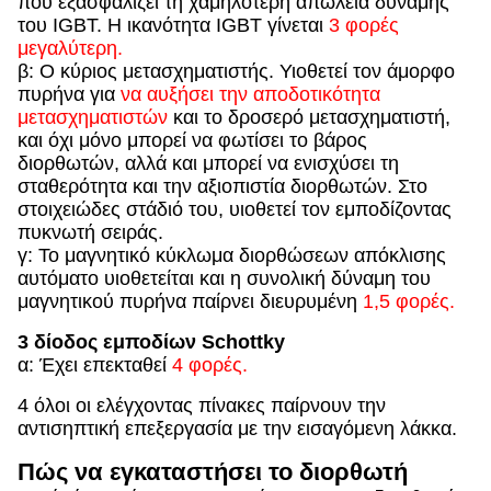
που εξασφαλίζει τη χαμηλότερη απώλεια δύναμης
του IGBT. Η ικανότητα IGBT γίνεται
3 φορές
μεγαλύτερη.
β: Ο κύριος μετασχηματιστής. Υιοθετεί τον άμορφο
πυρήνα για
να αυξήσει την αποδοτικότητα
μετασχηματιστών
και το δροσερό μετασχηματιστή,
και όχι μόνο μπορεί να φωτίσει το βάρος
διορθωτών, αλλά και μπορεί να ενισχύσει τη
σταθερότητα και την αξιοπιστία διορθωτών. Στο
στοιχειώδες στάδιό του, υιοθετεί τον εμποδίζοντας
πυκνωτή σειράς.
γ: Το μαγνητικό κύκλωμα διορθώσεων απόκλισης
αυτόματο υιοθετείται και η συνολική δύναμη του
μαγνητικού πυρήνα παίρνει διευρυμένη
1,5 φορές.
3 δίοδος εμποδίων Schottky
α: Έχει επεκταθεί
4 φορές.
4 όλοι οι ελέγχοντας πίνακες παίρνουν την
αντισηπτική επεξεργασία με την εισαγόμενη λάκκα.
Πώς να εγκαταστήσει το διορθωτή