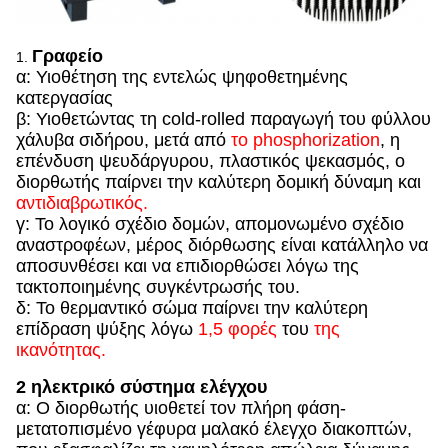
Γραφείο
1.
α: Υιοθέτηση της εντελώς ψηφοθετημένης
κατεργασίας
β: Υιοθετώντας τη cold-rolled παραγωγή του φύλλου
χάλυβα σιδήρου, μετά από
το phosphorization
, η
επένδυση ψευδάργυρου, πλαστικός ψεκασμός, ο
διορθωτής παίρνει την καλύτερη δομική δύναμη και
αντιδιαβρωτικός.
γ: Το λογικό σχέδιο δομών, απομονωμένο σχέδιο
αναστροφέων, μέρος διόρθωσης είναι κατάλληλο να
αποσυνθέσει και να επιδιορθώσει λόγω της
τακτοποιημένης συγκέντρωσής του.
δ: Το θερμαντικό σώμα παίρνει την καλύτερη
επίδραση ψύξης λόγω
1,5 φορές
του
της
ικανότητας.
2 ηλεκτρικό σύστημα ελέγχου
α: Ο διορθωτής υιοθετεί τον πλήρη φάση-
μετατοπισμένο γέφυρα μαλακό έλεγχο διακοπτών,