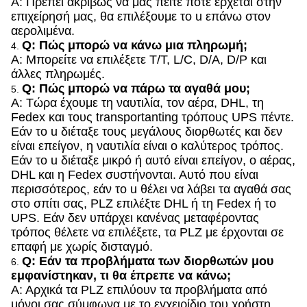
Α: Πρέπει ακριβώς να μας πείτε πότε έρχεται στην
επιχείρησή μας, θα επιλέξουμε το u επάνω στον
αερολιμένα.
Q: Πώς μπορώ να κάνω μια πληρωμή;
4.
Α: Μπορείτε να επιλέξετε T/T, L/C, D/A, D/P και
άλλες πληρωμές.
Q: Πώς μπορώ να πάρω τα αγαθά μου;
5.
Α: Τώρα έχουμε τη ναυτιλία, τον αέρα, DHL, τη
Fedex και τους transportanting τρόπους UPS πέντε.
Εάν το u διέταξε τους μεγάλους διορθωτές και δεν
είναι επείγον, η ναυτιλία είναι ο καλύτερος τρόπος.
Εάν το u διέταξε μικρό ή αυτό είναι επείγον, ο αέρας,
DHL και η Fedex συστήνονται. Αυτό που είναι
περισσότερος, εάν το u θέλει να λάβει τα αγαθά σας
στο σπίτι σας, PLZ επιλέξτε DHL ή τη Fedex ή το
UPS. Εάν δεν υπάρχει κανένας μεταφέροντας
τρόπος θέλετε να επιλέξετε, τα PLZ με έρχονται σε
επαφή με χωρίς δισταγμό.
Q: Εάν τα προβλήματα των διορθωτών μου
6.
εμφανίστηκαν, τι θα έπρεπε να κάνω;
Α: Αρχικά τα PLZ επιλύουν τα προβλήματα από
μόνοι σας σύμφωνα με το εγχειρίδιο του χρήστη.