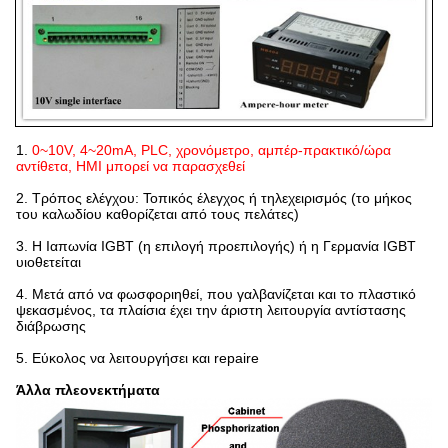
1.
0~10V, 4~20mA, PLC, χρονόμετρο, αμπέρ-πρακτικό/ώρα
αντίθετα, HMI μπορεί να παρασχεθεί
2.
Τρόπος ελέγχου: Τοπικός έλεγχος ή τηλεχειρισμός (το μήκος
του καλωδίου καθορίζεται από τους πελάτες)
3.
Η Ιαπωνία IGBT (η επιλογή προεπιλογής) ή η Γερμανία IGBT
υιοθετείται
4.
Μετά από να φωσφοριηθεί, που γαλβανίζεται και το πλαστικό
ψεκασμένος, τα πλαίσια έχει την άριστη λειτουργία αντίστασης
διάβρωσης
5.
Εύκολος να λειτουργήσει και repaire
Άλλα πλεονεκτήματα