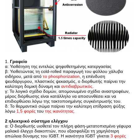
1.
Γραφείο
α: Υιοθέτηση της εντελώς ψηφοθετημένης κατεργασίας
β: Υιοθετώντας τη cold-rolled παραγωγή του φύλλου χάλυβα
σιδήρου, μετά από
το phosphorization
, η επένδυση
ψευδάργυρου, πλαστικός ψεκασμός, ο διορθωτής παίρνει την
καλύτερη δομική δύναμη και
αντιδιαβρωτικός.
γ: Το λογικό σχέδιο δομών, απομονωμένο σχέδιο αναστροφέων,
μέρος διόρθωσης είναι κατάλληλο να αποσυνθέσει και να
επιδιορθώσει λόγω της τακτοποιημένης συγκέντρωσής του.
δ: Το θερμαντικό σώμα παίρνει την καλύτερη επίδραση ψύξης
λόγω
1,5 φορές
του
της ικανότητας.
2 ηλεκτρικό σύστημα ελέγχου
α: Ο διορθωτής υιοθετεί τον πλήρη φάση-μετατοπισμένο γέφυρα
μαλακό έλεγχο διακοπτών, που εξασφαλίζει τη χαμηλότερη
απώλεια δύναμης του IGBT. Η ικανότητα IGBT γίνεται
3 φορές