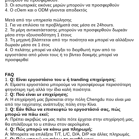
3. Οι εσωτερικές εικόνες μερών μπορούν να προσφερθούν
4. Ο cOem και ο ODM γίνονται αποδεκτός
Μετά από την υπηρεσία πώλησης
1. Για να επιλύσει τα προβλήματά σας μέσα σε 24hours.
2. Τα μέρη αντικατάστασης μπορούν να προσφερθούν δωρεάν
μέσα στην εξουσιοδότηση 1 έτους
3. Τη μηχανή βλάπτεται από την ποιότητα και μπορεί να αλλάξουν
δωρεάν μέσα σε 1 έτος
4. Ο πελάτης μπορεί να ελέγξει το διορθωτή πριν από το
εργοστάσιο από μόνοι τους ή το βίντεο δοκιμής μπορεί να
προσφερθεί
FAQ
1.
Q: Είναι εργοστάσιο του u ή tranding επιχείρηση;
Α: Είμαστε εργοστάσιο μπορούμε να προσφέρουμε περισσότερη
φτηνότερη τιμή αλλά την ίδια καλή ποιότητα.
2.
Q: Πού είναι ur επιχείρηση;
Α: Η επιχείρησή μας βρίσκεται στην πόλη Chengdu που είναι μια
από την ταχύτατης ανάπτυξης πόλη στην Κίνα.
3.
Q: Εάν θέλω να επισκεφτώ το εργοστάσιό σας, πώς
μπορώ να πάω εκεί;
Α: Πρέπει ακριβώς να μας πείτε πότε έρχεται στην επιχείρησή μας,
θα επιλέξουμε το u επάνω στον αερολιμένα.
4.
Q: Πώς μπορώ να κάνω μια πληρωμή;
Α: Μπορείτε να επιλέξετε T/T, L/C, D/A, D/P και άλλες πληρωμές.
5.
Q: Πώς μπορώ να πάρω τα αγαθά μου;