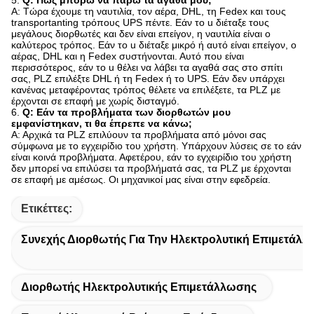
Α: Τώρα έχουμε τη ναυτιλία, τον αέρα, DHL, τη Fedex και τους
transportanting τρόπους UPS πέντε. Εάν το u διέταξε τους
μεγάλους διορθωτές και δεν είναι επείγον, η ναυτιλία είναι ο
καλύτερος τρόπος. Εάν το u διέταξε μικρό ή αυτό είναι επείγον, ο
αέρας, DHL και η Fedex συστήνονται. Αυτό που είναι
περισσότερος, εάν το u θέλει να λάβει τα αγαθά σας στο σπίτι
σας, PLZ επιλέξτε DHL ή τη Fedex ή το UPS. Εάν δεν υπάρχει
κανένας μεταφέροντας τρόπος θέλετε να επιλέξετε, τα PLZ με
έρχονται σε επαφή με χωρίς δισταγμό.
6.
Q: Εάν τα προβλήματα των διορθωτών μου
εμφανίστηκαν, τι θα έπρεπε να κάνω;
Α: Αρχικά τα PLZ επιλύουν τα προβλήματα από μόνοι σας
σύμφωνα με το εγχειρίδιο του χρήστη. Υπάρχουν λύσεις σε το εάν
είναι κοινά προβλήματα. Αφετέρου, εάν το εγχειρίδιο του χρήστη
δεν μπορεί να επιλύσει τα προβλήματά σας, τα PLZ με έρχονται
σε επαφή με αμέσως. Οι μηχανικοί μας είναι στην εφεδρεία.
Ετικέττες:
Συνεχής Διορθωτής Για Την Ηλεκτρολυτική Επιμετάλ
Διορθωτής Ηλεκτρολυτικής Επιμετάλλωσης