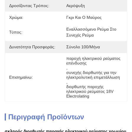
Δροσίζοντας Τρόπος:
Αερόψυξη
Χρώμα:
Γκρι Και Ο Μαύρος
Εναλλασσόμενο Ρεύμα Στο 
Τύπος:
Συνεχές Ρεύμα
Δυνατότητα Προσφοράς:
Σύνολο 100/μήνα
παροχή ηλεκτρικού ρεύματος 
επένδυσης
, 
συνεχής διορθωτής για την 
Επισημαίνω:
ηλεκτρολυτική επιμετάλλωση
, 
διορθωτής παροχής 
ηλεκτρικού ρεύματος 18V 
Electrolating
Περιγραφή Προϊόντων
σκληρός διορθωτής παροχής ηλεκτρικού ρεύματος χρωμίου