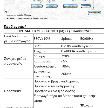
Προδιαγραφή
ΠΡΟΔΙΑΓΡΑΦΕΣ ΓΙΑ GKD (Μ) (Χ) 18-4000CVC
Εναλλασσόμενο
380V±10%
3phase
50/60Hz
ρεύμα εισαγωγής
Βολτ
0~18V διευθετήσιμος
Τρέχων
0~4000A διευθετήσιμος
Δύναμη
72KW
Συνεχές ρεύμα
Κυματισμός
<5>
παραγωγής
Αποδοτικότητα
>
85%
Συχνότητα
20KHz
μετατροπής
Προστασία βραχυκυκλώματος
Προστασία υπερθέρμανσης
Προστασία
Προστασία έλλειψης φάσης
Εισαγωγή πέρα από/προστασία χαμηλής
τάσης
Έλεγχος
Συνθήκες εργασίας
Τρόπος