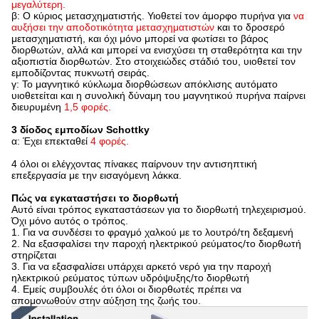
μεγαλύτερη.
β: Ο κύριος μετασχηματιστής. Υιοθετεί τον άμορφο πυρήνα για
να
αυξήσει την αποδοτικότητα μετασχηματιστών
και το δροσερό
μετασχηματιστή, και όχι μόνο μπορεί να φωτίσει το βάρος
διορθωτών, αλλά και μπορεί να ενισχύσει τη σταθερότητα και την
αξιοπιστία διορθωτών. Στο στοιχειώδες στάδιό του, υιοθετεί τον
εμποδίζοντας πυκνωτή σειράς.
γ: Το μαγνητικό κύκλωμα διορθώσεων απόκλισης αυτόματο
υιοθετείται και η συνολική δύναμη του μαγνητικού πυρήνα παίρνει
διευρυμένη
1,5 φορές.
3 δίοδος εμποδίων Schottky
α: Έχει επεκταθεί
4 φορές.
4 όλοι οι ελέγχοντας πίνακες παίρνουν την αντισηπτική
επεξεργασία με την εισαγόμενη λάκκα.
Πώς να εγκαταστήσει το διορθωτή
Αυτό είναι τρόπος εγκαταστάσεων για το διορθωτή τηλεχειρισμού.
Όχι μόνο αυτός ο τρόπος.
1.
Για να συνδέσει το φραγμό χαλκού με το λουτρό/τη δεξαμενή
2.
Να εξασφαλίσει την παροχή ηλεκτρικού ρεύματος/το διορθωτή
στηρίζεται
3.
Για να εξασφαλίσει υπάρχει αρκετό νερό για την παροχή
ηλεκτρικού ρεύματος τύπων υδρόψυξης/το διορθωτή
4.
Εμείς συμβουλές ότι όλοι οι διορθωτές πρέπει να
απομονωθούν στην αύξηση της ζωής του.