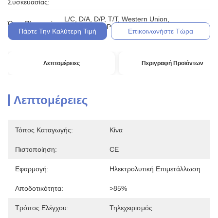
Συσκευασίας:
L/C, D/A, D/P, T/T, Western Union,
Όροι Πληρωμής:
MoneyGram, Paypal
Πάρτε Την Καλύτερη Τιμή
Επικοινωνήστε Τώρα
Λεπτομέρειες
Περιγραφή Προϊόντων
Λεπτομέρειες
Τόπος Καταγωγής:
Κίνα
Πιστοποίηση:
CE
Εφαρμογή:
Ηλεκτρολυτική Επιμετάλλωση
Αποδοτικότητα:
>85%
Τρόπος Ελέγχου:
Τηλεχειρισμός