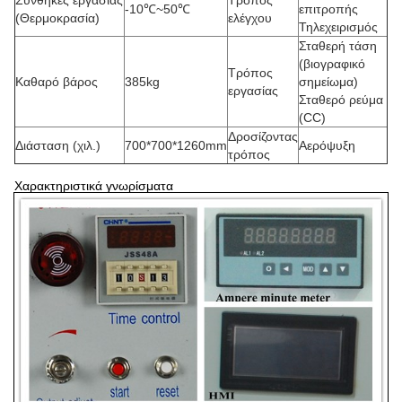
-10℃~50℃
επιτροπής
(Θερμοκρασία)
ελέγχου
Τηλεχειρισμός
Σταθερή τάση
(βιογραφικό
Τρόπος
Καθαρό βάρος
385kg
σημείωμα)
εργασίας
Σταθερό ρεύμα
(CC)
Δροσίζοντας
Διάσταση (χιλ.)
700*700*1260mm
Αερόψυξη
τρόπος
Χαρακτηριστικά γνωρίσματα