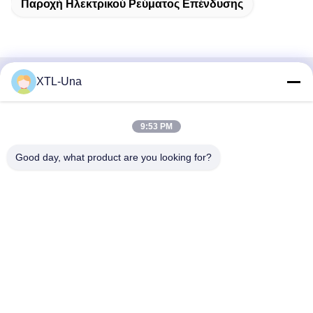
Παροχή Ηλεκτρικού Ρεύματος Επένδυσης
XTL-Una
Γρήγορη επικοινωνία
Διεύθυνση:
9:53 PM
Νο 327, δρόμος Xingye, ανατολική περιοχή βιομηχανίας,
Good day, what product are you looking for?
Xindu, πόλη Chengdu, sichuan επαρχία, Κίνα
Τηλ.:
86-28-83964043
Ηλεκτρονικό ταχυδρομείο
Unawang@cdxtlpower.com