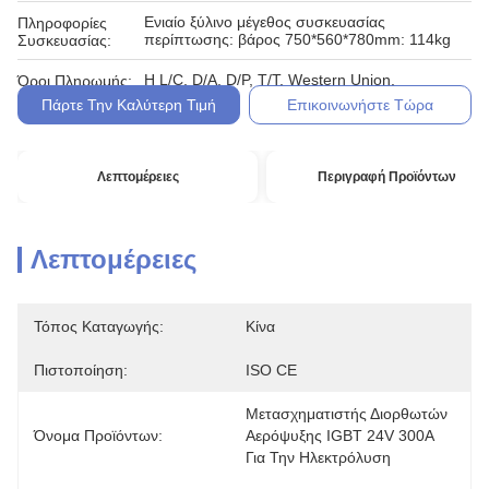
Ενιαίο ξύλινο μέγεθος συσκευασίας
Πληροφορίες
περίπτωσης: βάρος 750*560*780mm: 114kg
Συσκευασίας:
Η L/C, D/A, D/P, T/T, Western Union,
Όροι Πληρωμής:
Πάρτε Την Καλύτερη Τιμή
Επικοινωνήστε Τώρα
Λεπτομέρειες
Περιγραφή Προϊόντων
Λεπτομέρειες
Τόπος Καταγωγής:
Κίνα
Πιστοποίηση:
ISO CE
Μετασχηματιστής Διορθωτών 
Όνομα Προϊόντων:
Αερόψυξης IGBT 24V 300A 
Για Την Ηλεκτρόλυση