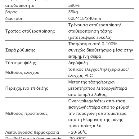
αποδοτικότητα
≥90%
βάρος
35kg
διάσταση
605*415*240mm
Τρέχουσα σταθεροποίηση/
Τρόπος σταθεροποίησης
σταθεροποίηση τάσης
(μετατρέψιμες εύκολα)
Τάση/ρεύμα από 0-100%
Σειρά ρύθμισης
συνεχώς διευθετήσιμο μέσα στην
εκτιμημένη σειρά
Σύστημα ψύξης
Αερόψυξη
τοπικός έλεγχος/τηλεχειρισμός/
Μέθοδος ελέγχου
έλεγχος PLC
Μετρητής τάσης/τρέχων
Περιεχόμενο επίδειξης
μετρητής/που λειτουργεί/πέρα
από temp/το λάθος,
Over-voltage/κάτω από-τάση
εισαγωγής/πέρα από το ρεύμα/
Μέθοδος προστασίας
την παραγωγή απότομα/πέρα
από τη θέρμανση της μόνης
προστασίας κ.λπ….
Λειτουργούσα θερμοκρασία
-
20-50℃
Περιβαλλοντική θερμοκρασία
-30-65℃