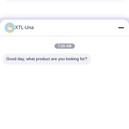
XTL-Una
Γρήγορη επικοινωνία
Διεύθυνση:
7:26 AM
Νο 327, δρόμος Xingye, ανατολική περιοχή βιομηχανίας,
Good day, what product are you looking for?
Xindu, πόλη Chengdu, sichuan επαρχία, Κίνα
Τηλ.:
86-28-83964043
Ηλεκτρονικό ταχυδρομείο
Unawang@cdxtlpower.com