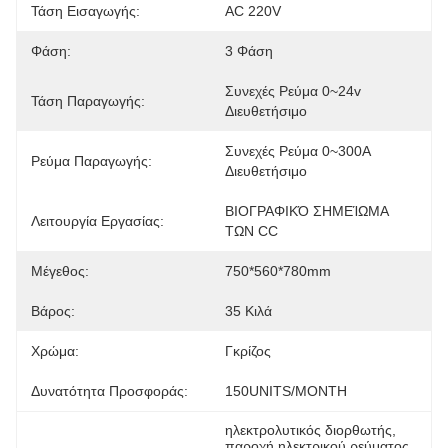
Τάση Εισαγωγής:
AC 220V
Φάση:
3 Φάση
Συνεχές Ρεύμα 0~24v 
Τάση Παραγωγής:
Διευθετήσιμο
Συνεχές Ρεύμα 0~300A 
Ρεύμα Παραγωγής:
Διευθετήσιμο
ΒΙΟΓΡΑΦΙΚΌ ΣΗΜΕΊΩΜΑ 
Λειτουργία Εργασίας:
ΤΩΝ CC
Μέγεθος:
750*560*780mm
Βάρος:
35 Κιλά
Χρώμα:
Γκρίζος
Δυνατότητα Προσφοράς:
150UNITS/MONTH
ηλεκτρολυτικός διορθωτής
, 
παροχή ηλεκτρικού ρεύματος 