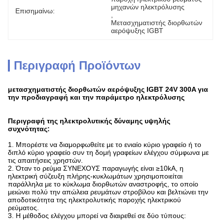
μηχανών ηλεκτρόλυσης
Επισημαίνω:
, 
Μετασχηματιστής διορθωτών 
αερόψυξης IGBT
Περιγραφή Προϊόντων
μετασχηματιστής διορθωτών αερόψυξης IGBT 24V 300A για
την
προδιαγραφή και την παράμετρο
ηλεκτρόλυσης
Περιγραφή της ηλεκτρολυτικής δύναμης υψηλής
συχνότητας:
1.
Μπορέστε να διαμορφωθείτε με το ενιαίο κύριο γραφείο ή το
διπλό κύριο γραφείο συν τη δομή γραφείων ελέγχου σύμφωνα με
τις απαιτήσεις χρηστών.
2. Όταν το ρεύμα ΣΥΝΕΧΟΥΣ παραγωγής είναι ≥10kA, η
ηλεκτρική σύζευξη πλήρης-κυκλωμάτων χρησιμοποιείται
παράλληλα με το κύκλωμα διορθωτών αναστροφής, το οποίο
μειώνει πολύ την απώλεια ρευμάτων στροβίλου και βελτιώνει την
αποδοτικότητα της ηλεκτρολυτικής παροχής ηλεκτρικού
ρεύματος.
3. Η μέθοδος ελέγχου μπορεί να διαιρεθεί σε δύο τύπους: