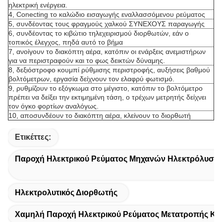
ηλεκτρική ενέργεια.
4, Conecting το καλώδιο εισαγωγής εναλλασσόμενου ρεύματος
5, συνδέοντας τους φραγμούς χαλκού ΣΥΝΕΧΟΥΣ παραγωγής
6, συνδέοντας το κιβώτιο τηλεχειρισμού διορθωτών, εάν ο
τοπικός έλεγχος, πηδά αυτό το βήμα
7, ανοίγουν το διακόπτη αέρα, κατόπιν οι ενάρξεις ανεμιστήρων
για να περιστραφούν και το φως δεικτών δύναμης.
8, δεξιόστροφο κουμπί ρύθμισης περιστροφής, αυξήσεις βαθμού
βολτόμετρων, εργασία δείχνουν τον ελαφρύ φωτισμό.
9, ρυθμίζουν το εξόγκωμα στο μέγιστο, κατόπιν το βολτόμετρο
πρέπει να δείξει την εκτιμημένη τάση, ο τρέχων μετρητής δείχνει
τον όγκο φορτίων αναλόγως.
10, αποσυνδέουν το διακόπτη αέρα, κλείνουν το διορθωτή
Ετικέττες:
Παροχή Ηλεκτρικού Ρεύματος Μηχανών Ηλεκτρόλυση
Ηλεκτρολυτικός Διορθωτής
Χαμηλή Παροχή Ηλεκτρικού Ρεύματος Μετατροπής Κ