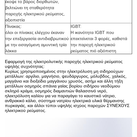
έκοψε το βάρος διορθωτών,
βελτιώνει τη σταθερότητα
παροχής ηλεκτρικού ρεύματος,
αξιοπιστία
Πίνακας:
IGBT:
όλοι οι πίνακες ελέγχου έκαναν
Η ικανότητα IGBT που
την επεξεργασία αντιδιαβρωτικού
επεκτείνεται 3 φορές, καθιστά
με την εισαγόμενη αμυντική τρία
την παροχή ηλεκτρικού
λάκκα
ρεύματος πιό αξιόπιστη
Εφαρμογή της ηλεκτρολυτικής παροχής ηλεκτρικού ρεύματος
υψηλής συχνότητας:
Κυρίως χρησιμοποιημένος στην ηλεκτρόλυση μη σιδηρούχων
μετάλλων: αργίλιο, μαγνήσιο, ψευδάργυρος, μόλυβδος, χαλκός,
μαγγάνιο και διοξείδιο μαγγάνιου χρυσός, ασήμι και άλλη τήξη
μετάλλων οσμηρός σπάνια γαίας βορίου σιδήρου νεοδύμιου
σκληρό κράμα, οσμηρός διαμαντιών θαλασσινό νερό,
ηλεκτρόλυση καλίου για να παραγάγει το καυστικό νάτριο,
ανθρακικό κάλιο, σύστημα νατρίου ηλεκτρικά υλικά θέρμανσης
πυρκαγιάς, και άλλοι τύποι υψηλής ισχύος παροχών ΣΥΝΕΧΟΥΣ
ηλεκτρικού ρεύματος.