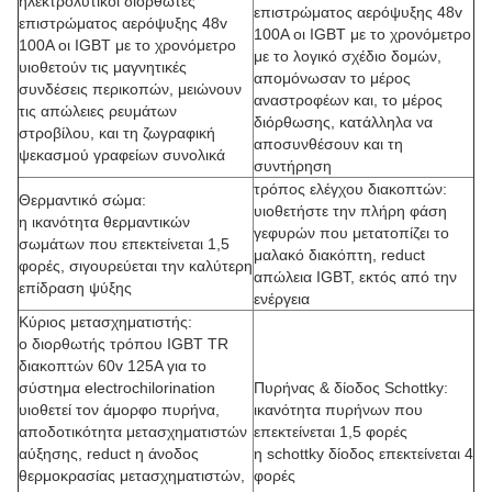
ηλεκτρολυτικοί διορθωτές
επιστρώματος αερόψυξης 48v
επιστρώματος αερόψυξης 48v
100A οι IGBT με το χρονόμετρο
100A οι IGBT με το χρονόμετρο
με το λογικό σχέδιο δομών,
υιοθετούν τις μαγνητικές
απομόνωσαν το μέρος
συνδέσεις περικοπών, μειώνουν
αναστροφέων και, το μέρος
τις απώλειες ρευμάτων
διόρθωσης, κατάλληλα να
στροβίλου, και τη ζωγραφική
αποσυνθέσουν και τη
ψεκασμού γραφείων συνολικά
συντήρηση
τρόπος ελέγχου διακοπτών:
Θερμαντικό σώμα:
υιοθετήστε την πλήρη φάση
η ικανότητα θερμαντικών
γεφυρών που μετατοπίζει το
σωμάτων που επεκτείνεται 1,5
μαλακό διακόπτη, reduct
φορές, σιγουρεύεται την καλύτερη
απώλεια IGBT, εκτός από την
επίδραση ψύξης
ενέργεια
Κύριος μετασχηματιστής:
ο διορθωτής τρόπου IGBT TR
διακοπτών 60v 125A για το
σύστημα electrochilorination
Πυρήνας & δίοδος Schottky:
υιοθετεί τον άμορφο πυρήνα,
ικανότητα πυρήνων που
αποδοτικότητα μετασχηματιστών
επεκτείνεται 1,5 φορές
αύξησης, reduct η άνοδος
η schottky δίοδος επεκτείνεται 4
θερμοκρασίας μετασχηματιστών,
φορές