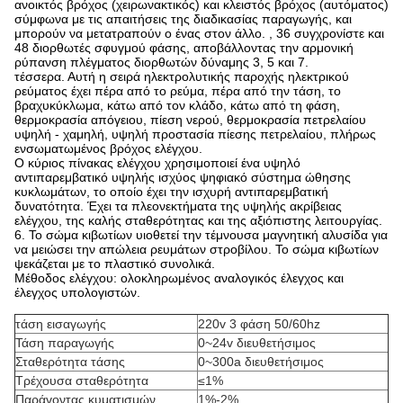
ανοικτός βρόχος (χειρωνακτικός) και κλειστός βρόχος (αυτόματος)
σύμφωνα με τις απαιτήσεις της διαδικασίας παραγωγής, και
μπορούν να μετατραπούν ο ένας στον άλλο. , 36 συγχρονίστε και
48 διορθωτές σφυγμού φάσης, αποβάλλοντας την αρμονική
ρύπανση πλέγματος διορθωτών δύναμης 3, 5 και 7.
τέσσερα. Αυτή η σειρά ηλεκτρολυτικής παροχής ηλεκτρικού
ρεύματος έχει πέρα από το ρεύμα, πέρα από την τάση, το
βραχυκύκλωμα, κάτω από τον κλάδο, κάτω από τη φάση,
θερμοκρασία απόγειου, πίεση νερού, θερμοκρασία πετρελαίου
υψηλή - χαμηλή, υψηλή προστασία πίεσης πετρελαίου, πλήρως
ενσωματωμένος βρόχος ελέγχου.
Ο κύριος πίνακας ελέγχου χρησιμοποιεί ένα υψηλό
αντιπαρεμβατικό υψηλής ισχύος ψηφιακό σύστημα ώθησης
κυκλωμάτων, το οποίο έχει την ισχυρή αντιπαρεμβατική
δυνατότητα. Έχει τα πλεονεκτήματα της υψηλής ακρίβειας
ελέγχου, της καλής σταθερότητας και της αξιόπιστης λειτουργίας.
6. Το σώμα κιβωτίων υιοθετεί την τέμνουσα μαγνητική αλυσίδα για
να μειώσει την απώλεια ρευμάτων στροβίλου. Το σώμα κιβωτίων
ψεκάζεται με το πλαστικό συνολικά.
Μέθοδος ελέγχου: ολοκληρωμένος αναλογικός έλεγχος και
έλεγχος υπολογιστών.
τάση εισαγωγής
220v 3 φάση 50/60hz
Τάση παραγωγής
0~24v διευθετήσιμος
Σταθερότητα τάσης
0~300a διευθετήσιμος
Τρέχουσα σταθερότητα
≤1%
Παράγοντας κυματισμών
1%-2%