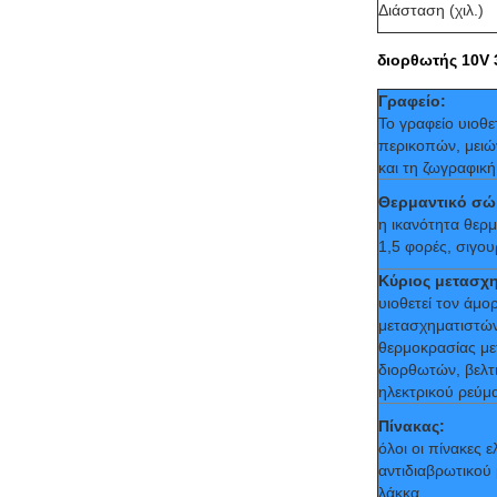
Διάσταση (χιλ.)
διορθωτής 10V 
Γραφείο:
Το γραφείο υιοθε
περικοπών, μειώ
και τη ζωγραφικ
Θερμαντικό σώ
η ικανότητα θερ
1,5 φορές, σιγο
Κύριος μετασχη
υιοθετεί τον άμ
μετασχηματιστών
θερμοκρασίας με
διορθωτών, βελτ
ηλεκτρικού ρεύμα
Πίνακας:
όλοι οι πίνακες 
αντιδιαβρωτικού 
λάκκα