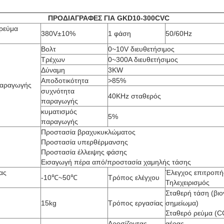
ΠΡΟΔΙΑΓΡΑΦΕΣ ΓΙΑ GKD10-300CVC
ρεύμα
380V±10%
1 φάση
50/60Hz
Βολτ
0~10V διευθετήσιμος
Τρέχων
0~300A διευθετήσιμος
Δύναμη
3KW
Αποδοτικότητα
>85%
παραγωγής
συχνότητα
40KHz σταθερός
παραγωγής
κυματισμός
5%
παραγωγής
Προστασία βραχυκυκλώματος
Προστασία υπερθέρμανσης
Προστασία έλλειψης φάσης
Εισαγωγή πέρα από/προστασία χαμηλής τάσης
ας
Έλεγχος επιτροπή
-10℃~50℃
Τρόπος ελέγχου
Τηλεχειρισμός
Σταθερή τάση (βιο
15kg
Τρόπος εργασίας
σημείωμα)
Σταθερό ρεύμα (C
Δροσίζοντας
αέρας