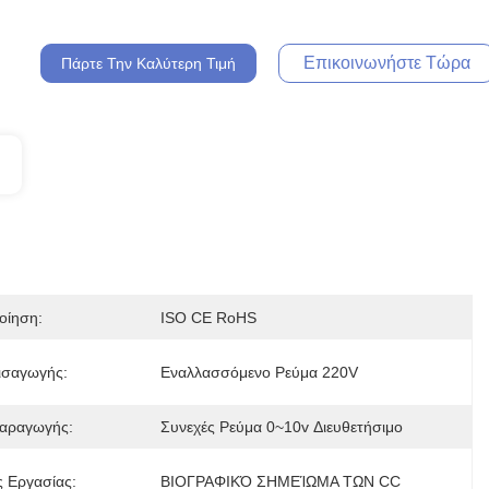
Επικοινωνήστε Τώρα
Πάρτε Την Καλύτερη Τιμή
οίηση:
ISO CE RoHS
ισαγωγής:
Εναλλασσόμενο Ρεύμα 220V
αραγωγής:
Συνεχές Ρεύμα 0~10v Διευθετήσιμο
 Εργασίας:
ΒΙΟΓΡΑΦΙΚΌ ΣΗΜΕΊΩΜΑ ΤΩΝ CC