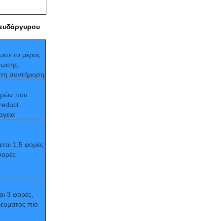
ψευδάργυρου
ωσε το μέρος
θωσης,
 τη συντήρηση
υρών που
reduct
ργεια
ται 1,5 φορές
 φορές
αι 3 φορές,
ρεύματος πιό