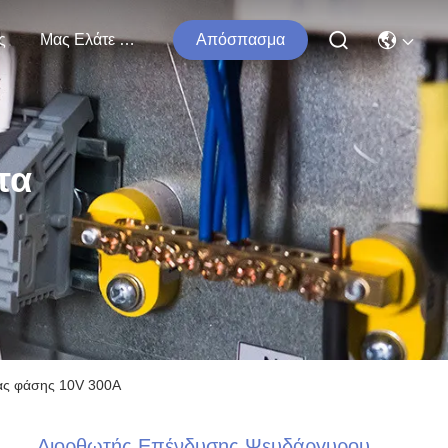
ς
Μας Ελάτε Σε Επαφή Με
Απόσπασμα
τα
ας φάσης 10V 300A
Διορθωτής Επένδυσης Ψευδάργυρου