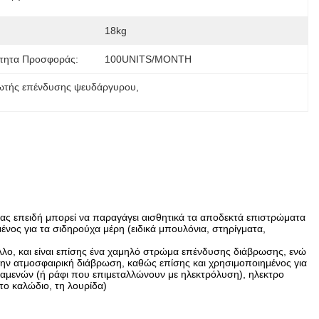
18kg
τητα Προσφοράς:
100UNITS/MONTH
ωτής επένδυσης ψευδάργυρου
, 
ας επειδή μπορεί να παραγάγει αισθητικά τα αποδεκτά επιστρώματα
ένος για τα σιδηρούχα μέρη (ειδικά μπουλόνια, στηρίγματα,
λλο, και είναι επίσης ένα χαμηλό στρώμα επένδυσης διάβρωσης, ενώ
 την ατμοσφαιρική διάβρωση, καθώς επίσης και χρησιμοποιημένος για
ξαμενών (ή ράφι που επιμεταλλώνουν με ηλεκτρόλυση), ηλεκτρο
το καλώδιο, τη λουρίδα)