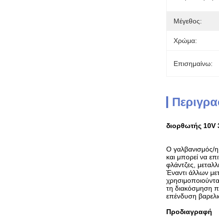
Μέγεθος:
Χρώμα:
Επισημαίνω:
Περιγρα
διορθωτής 10V 
Ο γαλβανισμός/η
και μπορεί να επ
φλάντζες, μεταλλι
Έναντι άλλων με
χρησιμοποιούνται
τη διακόσμηση π
επένδυση βαρελιώ
Προδιαγραφή