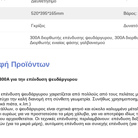
Διευθετήσιμο
520*395*165mm
Βάρος:
Γκρίζος
Δυνατό
300A διορθωτής επένδυσης ψευδάργυρου
, 
300A διορθ
Διορθωτής ενιαίας φάσης γαλβανισμού
φή Προϊόντων
300A για την επένδυση ψευδάργυρου
 επένδυση ψευδάργυρου χαιρετίζεται από πολλούς από τους πελάτες μ
ιτύχει την καλή διανομή στη σύνθετη γεωμετρία. Συνήθως χρησιμοποιημ
κά πιάτα, κ.λπ.)
τάλλων, ο ψευδάργυρος είναι σχετικά φτηνό και εύκολο καλυμμένο μέτα
 ευρέως για να προστατεύσει τα μέρη χάλυβα, για να αποτρέψει ιδίως
ου αρχειοθετείται. Οι τεχνικές επένδυσης περιλαμβάνουν: επένδυση δε
ν (για τα μικρά μέρη), αυτόματη επένδυση και συνεχής επένδυση (για 