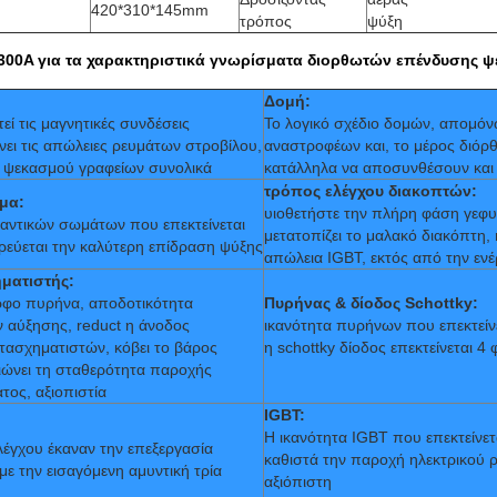
420*310*145mm
τρόπος
ψύξη
300A για τα χαρακτηριστικά γνωρίσματα διορθωτών επένδυσης 
Δομή:
τεί τις μαγνητικές συνδέσεις
Το λογικό σχέδιο δομών, απομόν
νει τις απώλειες ρευμάτων στροβίλου,
αναστροφέων και, το μέρος διόρ
ή ψεκασμού γραφείων συνολικά
κατάλληλα να αποσυνθέσουν και
τρόπος ελέγχου διακοπτών:
μα:
υιοθετήστε την πλήρη φάση γεφ
μαντικών σωμάτων που επεκτείνεται
μετατοπίζει το μαλακό διακόπτη, 
υρεύεται την καλύτερη επίδραση ψύξης
απώλεια IGBT, εκτός από την ενέ
ματιστής:
ορφο πυρήνα, αποδοτικότητα
Πυρήνας & δίοδος Schottky:
 αύξησης, reduct η άνοδος
ικανότητα πυρήνων που επεκτείνε
τασχηματιστών, κόβει το βάρος
η schottky δίοδος επεκτείνεται 4
ιώνει τη σταθερότητα παροχής
τος, αξιοπιστία
IGBT:
Η ικανότητα IGBT που επεκτείνετ
ελέγχου έκαναν την επεξεργασία
καθιστά την παροχή ηλεκτρικού 
με την εισαγόμενη αμυντική τρία
αξιόπιστη