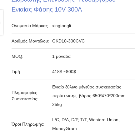
Ενιαίας Φάσης 10V 300A
Ονομασία Μάρκας:
xingtongli
Αριθμός Μοντέλου:
GKD10-300CVC
MOQ:
1 μονάδα
Τιμή:
418$ ~800$
Ενιαίο ξύλινο μέγεθος συσκευασίας
Πληροφορίες
περίπτωσης: βάρος 650*470*200mm:
Συσκευασίας:
25kg
L/C, D/A, D/P, T/T, Western Union,
Όροι Πληρωμής:
MoneyGram