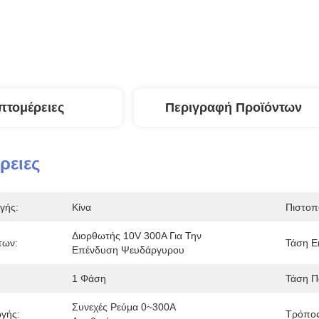
πτομέρειες
Περιγραφή Προϊόντων
ρειες
γής:
Κίνα
Πιστοπ
Διορθωτής 10V 300A Για Την 
των:
Τάση Ε
Επένδυση Ψευδάργυρου
1 Φάση
Τάση Π
Συνεχές Ρεύμα 0~300A 
γής:
Τρόπος