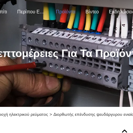
πίτι
Περίπου Εμείς
Προϊόντα
Βίντεο
Εκδηλώσει
επτομέρειες Για Τα Προϊόν
οχή ηλεκτρικού ρεύματος
>
Διορθωτής επένδυσης ψευδάργυρου ενιαί