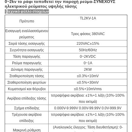
0~2kv το ράφι τοποθετεί την παροχή ρεύμα-ΣΥΝΕΧΟΥΣ
ηλεκτρικού ρεύματος υψηλής τάσης
Ι.
τεχνικό φύλλο στοιχείων
TL2KV-1A
Πρότυπο
Εισαγωγή εναλλασσόμενου
Τρεις φάσεις 380VAC
ρεύματος
Σειρά τάσης εισαγωγής
220VAC±15%
Συχνότητα εισαγωγής
50Hz/60Hz
Τάση παραγωγής
0~2KVDC
Ρεύμα παραγωγής
0~1A
Δύναμη παραγωγής
2KW
Σταθεροποίηση τάσης
≤0.3%+10mV
Σταθεροποίηση φορτίων
≤0.5%+30mV
Κυματισμοί και θόρυβοι
≤0.5%+10mVrms
τετραψήφια ακρίβεια: ±1%+1 λέξη (10%-100%
Ακρίβεια επίδειξης τάσης
που εκτιμά)
Σχήμα επίδειξης
0.000V-9.999V 0.00V-99.99V 0.0V-999.9V
Τρέχουσα ακρίβεια
τετραψήφια ακρίβεια: ±1%+1 λέξη (10%-100%
επίδειξης
που εκτιμά)
(Αναλογικός έλεγχος: Τάση διευθετήσιμη): 0-
Μακρινή ρύθμιση