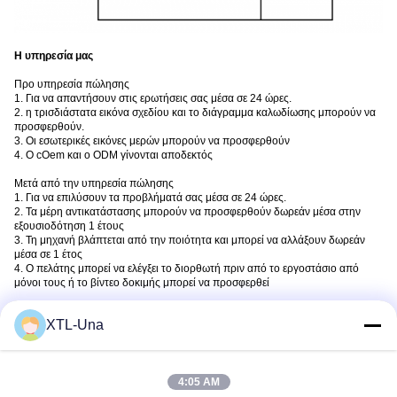
Η υπηρεσία μας
Προ υπηρεσία πώλησης
1. Για να απαντήσουν στις ερωτήσεις σας μέσα σε 24 ώρες.
2. η τρισδιάστατα εικόνα σχεδίου και το διάγραμμα καλωδίωσης μπορούν να
προσφερθούν.
3. Οι εσωτερικές εικόνες μερών μπορούν να προσφερθούν
4. Ο cOem και ο ODM γίνονται αποδεκτός
Μετά από την υπηρεσία πώλησης
1. Για να επιλύσουν τα προβλήματά σας μέσα σε 24 ώρες.
2. Τα μέρη αντικατάστασης μπορούν να προσφερθούν δωρεάν μέσα στην
εξουσιοδότηση 1 έτους
3. Τη μηχανή βλάπτεται από την ποιότητα και μπορεί να αλλάξουν δωρεάν
μέσα σε 1 έτος
4. Ο πελάτης μπορεί να ελέγξει το διορθωτή πριν από το εργοστάσιο από
μόνοι τους ή το βίντεο δοκιμής μπορεί να προσφερθεί
XTL-Una
FAQ
1.
Q: Είναι εργοστάσιο του u ή tranding επιχείρηση;
Α: Είμαστε εργοστάσιο μπορούμε να προσφέρουμε περισσότερη φτηνότερη
τιμή αλλά την ίδια καλή ποιότητα.
4:05 AM
2.
Q: Πού είναι ur επιχείρηση;
Α: Η επιχείρησή μας βρίσκεται στην πόλη Chengdu που είναι μια από την