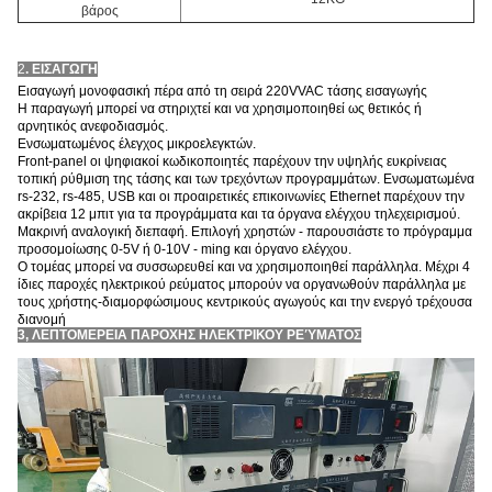
βάρος
2
. ΕΙΣΑΓΩΓΗ
Εισαγωγή μονοφασική πέρα από τη σειρά 220VVAC τάσης εισαγωγής
Η παραγωγή μπορεί να στηριχτεί και να χρησιμοποιηθεί ως θετικός ή
αρνητικός ανεφοδιασμός.
Ενσωματωμένος έλεγχος μικροελεγκτών.
Front-panel οι ψηφιακοί κωδικοποιητές παρέχουν την υψηλής ευκρίνειας
τοπική ρύθμιση της τάσης και των τρεχόντων προγραμμάτων. Ενσωματωμένα
rs-232, rs-485, USB και οι προαιρετικές επικοινωνίες Ethernet παρέχουν την
ακρίβεια 12 μπιτ για τα προγράμματα και τα όργανα ελέγχου τηλεχειρισμού.
Μακρινή αναλογική διεπαφή. Επιλογή χρηστών - παρουσιάστε το πρόγραμμα
προσομοίωσης 0-5V ή 0-10V - ming και όργανο ελέγχου.
Ο τομέας μπορεί να συσσωρευθεί και να χρησιμοποιηθεί παράλληλα. Μέχρι 4
ίδιες παροχές ηλεκτρικού ρεύματος μπορούν να οργανωθούν παράλληλα με
τους χρήστης-διαμορφώσιμους κεντρικούς αγωγούς και την ενεργό τρέχουσα
διανομή
3, ΛΕΠΤΟΜΕΡΕΙΑ ΠΑΡΟΧΗΣ ΗΛΕΚΤΡΙΚΟΥ ΡΕΎΜΑΤΟΣ