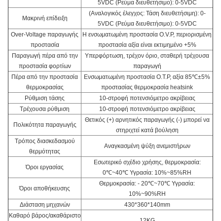
5VDC (Ρεύμα διευθετήσιμο): 0-5VDC
(Αναλογικός έλεγχος: Τάση διευθετήσιμη): 0-
Μακρινή επίδειξη
5VDC (Ρεύμα διευθετήσιμο): 0-5VDC
Over-Voltage παραγωγής
Η ενσωματωμένη προστασία O.V.P, περιορισμένη
προστασία
προστασία αξία είναι εκτιμημένο +5%
Παραγωγή πέρα από την
Υπερφόρτωση, τρέχον όριο, σταθερή τρέχουσα
προστασία φορτίων
παραγωγή
Πέρα από την προστασία
Ενσωματωμένη προστασία O.T.P, αξία 85℃±5%
θερμοκρασίας
προστασίας θερμοκρασία heatsink
Ρύθμιση τάσης
10-στροφή ποτενσιόμετρο ακρίβειας
Τρέχουσα ρύθμιση
10-στροφή ποτενσιόμετρο ακρίβειας
Θετικός (+) αρνητικός παραγωγής (-) μπορεί να
Πολικότητα παραγωγής
στηριχτεί κατά βούληση
Τρόπος διασκεδασμού
Αναγκασμένη ψύξη ανεμιστήρων
θερμότητας
Εσωτερικό σχέδιο χρήσης, θερμοκρασία:
Όροι εργασίας
0℃~40℃ Υγρασία: 10%~85%RH
Θερμοκρασία: - 20℃~70℃ Υγρασία:
Όροι αποθήκευσης
10%~90%RH
Διάσταση μηχανών
430*360*140mm
Καθαρό βάρος/ακαθάριστο
12KG