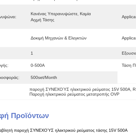
Κανένας Υπερανυψώστε, Καμία 
νυψώνει:
Applica
Αιχμή Τάσης
Δοκιμή Μηχανών & Ελεγκτών
Applica
1
Εξουσι
γής:
0-500A
Τάση Π
ροσφοράς:
500set/month
παροχή ΣΥΝΕΧΟΎΣ ηλεκτρικού ρεύματος 15V 500A
, 
R
Παροχή ηλεκτρικού ρεύματος μετατροπής OVP
φή Προϊόντων
εταβλητή παροχή ΣΥΝΕΧΟΎΣ ηλεκτρικού ρεύματος τάσης 15V 500A