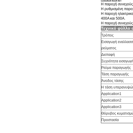
Η παροχή συνεχούς 
Η ρυθμισμένη παροχ
Η παροχή ηλεκτρικο
400A και 500A.
Η παροχή συνεχούς 
Τεχνικό φύλλο 
Τρόπος
Εισαγωγή εναλλασ
ρεύματος
Διεπαφή
Συχνότητα εισαγωγ
Ρεύμα παραγωγής
Τάση παραγωγής
Άνοδος τάσης
Η τάση υπερανυψώ
Application1
Application2
Application3
Θόρυβος κυματισμ
Προστασία