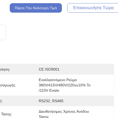
Επικοινωνήστε Τώρα
Πάρτε Την Καλύτερη Τιμή
οίηση:
CE ISO9001
Εναλλασσόμενο Ρεύμα 
ισαγωγής:
380V/415V/480V/220v±10% Το 
/110V Ενιαίο
ή:
RS232, RS485
Διευθετήσιμος Χρόνος Ανόδου 
 Τάσης:
Τάσης