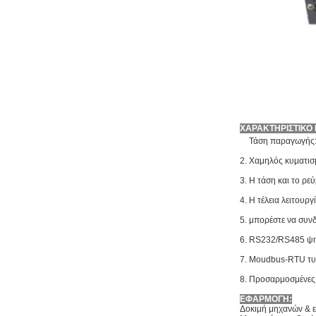
ΧΑΡΑΚΤΗΡΙΣΤΙΚΟ
1.
Τάση παραγωγής: 
2. Χαμηλός κυματι
3. Η τάση και το ρε
4. Η τέλεια λειτουρ
5. μπορέστε να συν
6. RS232/RS485 ψη
7.
Moudbus-RTU τυπ
8. Προσαρμοσμένες 
ΕΦΑΡΜΟΓΗ:
Δοκιμή μηχανών & 