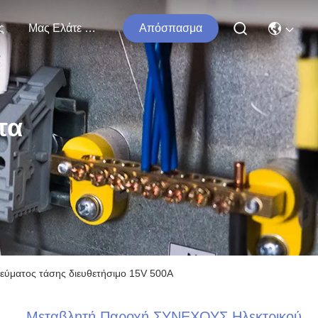
ς
Μας Ελάτε Σε Επαφή Με
Απόσπασμα
τα
ύματος τάσης διευθετήσιμο 15V 500A
Μεταβλητή Παροχή ΣΥΝΕΧΟΥΣ Ηλεκτρικού