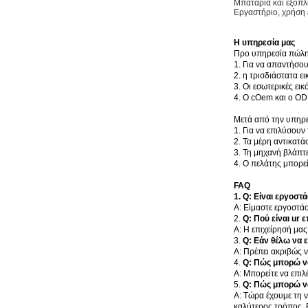
Μπαταρία και εξοπλ
Εργαστήριο, χρήση 
Η υπηρεσία μας
Προ υπηρεσία πώλ
1. Για να απαντήσου
2. η τρισδιάστατα 
3. Οι εσωτερικές ε
4. Ο cOem και ο OD
Μετά από την υπηρ
1. Για να επιλύσου
2. Τα μέρη αντικατ
3. Τη μηχανή βλάπτε
4. Ο πελάτης μπορεί
FAQ
1.
Q: Είναι εργοστά
Α: Είμαστε εργοστά
2.
Q: Πού είναι ur 
Α: Η επιχείρησή μα
3.
Q: Εάν θέλω να 
Α: Πρέπει ακριβώς ν
4.
Q: Πώς μπορώ ν
Α: Μπορείτε να επιλέ
5.
Q: Πώς μπορώ ν
Α: Τώρα έχουμε τη ν
καλύτερος τρόπος. Ε