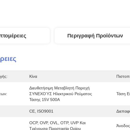
πτομέρειες
Περιγραφή Προϊόντων
ρειες
γής:
Κίνα
Πιστοπ
Διευθετήσιμη Μεταβλητή Παροχή 
των:
ΣΥΝΕΧΟΎΣ Ηλεκτρικού Ρεύματος 
Τάση Ε
Τάσης 15V 500A
CE, ISO9001
Διεπαφ
OCP, OVP, OVL, OTP, UVP Και 
Άνοδος
Τρέχουσα Προστασία Ορίου