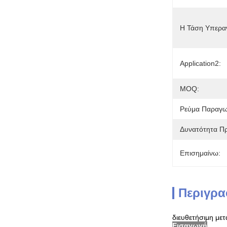
Η Τάση Υπερα
Application2:
MOQ:
Ρεύμα Παραγω
Δυνατότητα Π
Επισημαίνω:
Περιγρα
διευθετήσιμη μ
Εισαγωγή