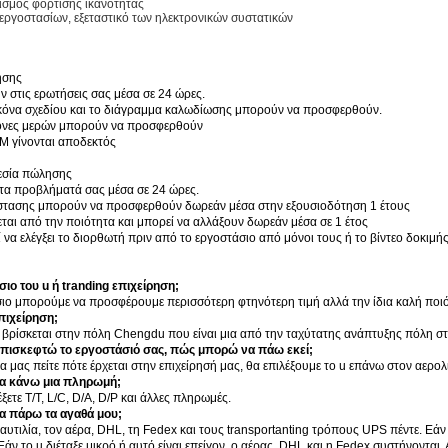
ισμός φόρτισης ικανότητας
εργοστασίων, εξεταστικό των ηλεκτρονικών συστατικών
ησης
ν στις ερωτήσεις σας μέσα σε 24 ώρες.
εικόνα σχεδίου και το διάγραμμα καλωδίωσης μπορούν να προσφερθούν.
ικόνες μερών μπορούν να προσφερθούν
M γίνονται αποδεκτός
εσία πώλησης
ν τα προβλήματά σας μέσα σε 24 ώρες.
άστασης μπορούν να προσφερθούν δωρεάν μέσα στην εξουσιοδότηση 1 έτους
ται από την ποιότητα και μπορεί να αλλάξουν δωρεάν μέσα σε 1 έτος
 να ελέγξει το διορθωτή πριν από το εργοστάσιο από μόνοι τους ή το βίντεο δοκιμ
σιο του u ή tranding επιχείρηση;
σιο μπορούμε να προσφέρουμε περισσότερη φτηνότερη τιμή αλλά την ίδια καλή ποι
επιχείρηση;
ς βρίσκεται στην πόλη Chengdu που είναι μια από την ταχύτατης ανάπτυξης πόλη στ
επισκεφτώ το εργοστάσιό σας, πώς μπορώ να πάω εκεί;
α μας πείτε πότε έρχεται στην επιχείρησή μας, θα επιλέξουμε το u επάνω στον αερολ
α κάνω μια πληρωμή;
ξετε T/T, L/C, D/A, D/P και άλλες πληρωμές.
α πάρω τα αγαθά μου;
αυτιλία, τον αέρα, DHL, τη Fedex και τους transportanting τρόπους UPS πέντε. Εάν το
άν το u διέταξε μικρό ή αυτό είναι επείγον, ο αέρας, DHL και η Fedex συστήνονται. Α