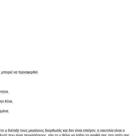
ής μπορεί να προσφερθεί
ότητα.
ην Κίνα.
ιμένα.
 u διέταξε τους μεγάλους διορθωτές και δεν είναι επείγον, η ναυτιλία είναι ο
υτό που είναι περισσότερος, εάν το u θέλει να λάβει τα αγαθά σας στο σπίτι σας,