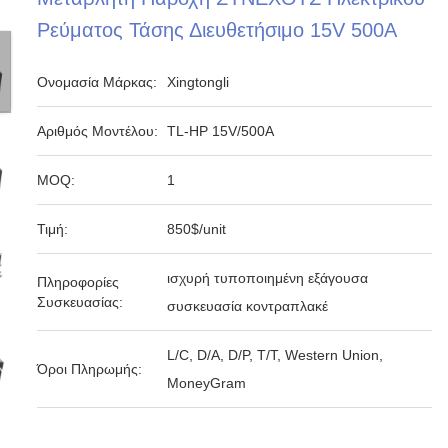
Ρεύματος Τάσης Διευθετήσιμο 15V 500A
Ονομασία Μάρκας:
Xingtongli
Αριθμός Μοντέλου:
TL-HP 15V/500A
MOQ:
1
Τιμή:
850$/unit
ισχυρή τυποποιημένη εξάγουσα
Πληροφορίες
Συσκευασίας:
συσκευασία κοντραπλακέ
L/C, D/A, D/P, T/T, Western Union,
Όροι Πληρωμής:
MoneyGram