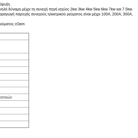
ρόψυξη.
ψηλή δύναμη μέχρι τη συνεχή πηγή ισχύος 2kw 3kw 4kw 5kw 6kw 7kw και 7.5kw.
αραγωγή παροχής συνεχούς ηλεκτρικού ρεύματος είναι μέχρι 100A, 200A, 300A,
 ρεύματος cOem
ο
τατικών