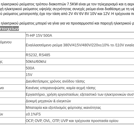
ηλεκτρικού ρεύματος τρόπου διακοπτών 7.5KW είναι με τον τηλεχειρισμό και η αε
ή ηλεκτρικού ρεύματος υψηλής συχνότητας συνεχές ρεύμα είναι διαθέσιμη με τη υ
ύ ρεύματος μετατροπής έχει την τάση από 2V 4V 6V 8V 10V και 12V. Η τρέχουσα π
ηλεκτρικού ρεύματος μπορεί να γίνει για να προσαρμοστεί και παροχή ηλεκτρικού
στοιχείων
Tl-HP 15V 500A
σόμενου
Εναλλασσόμενο ρεύμα 380V/415V/480V/220v±10% το /110V ενιαί
RS232, RS485
ής
50khz/60khz
500A
15V
Διευθετήσιμος χρόνος ανόδου τάσης
νει
Κανένας υπερανυψώστε, καμία αιχμή τάσης
Εργαστήριο, χρήση εργοστασίων, εξεταστικό των ηλεκτρονικών συσ
Δοκιμή μηχανών & ελεγκτών
Μπαταρία και εξοπλισμός φόρτισης ικανότητας
ών
≤0.1%FS
OCP, OVP, OVL, OTP, UVP και τρέχουσα προστασία ορίου