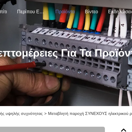
πίτι
Περίπου Εμείς
Προϊόντα
Βίντεο
Εκδηλώσει
επτομέρειες Για Τα Προϊόν
πής υψηλής συχνότητας
>
Μεταβλητή παροχή ΣΥΝΕΧΟΥΣ ηλεκτρικού ρε