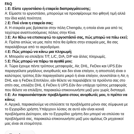
FAQ
1.
Ε: Είστε εργοστάσιο ή εταιρεία διαπραγμάτευσης;
Α: Είμαστε το εργοστάσιο, μπορούμε να προσφέρουμε πιο φθηνή τιμή αλλά
την ίδια καλή ποιότητα.
2.
Ε: Πού είναι η εταιρεία σας;
Α: Η εταιρεία μας βρίσκεται στην πόλη Chengdu, η οποία είναι μια από τις
ταχύτερα αναπτυσσόμενες πόλεις στην Κίνα.
3.
Ε: Αν θέλω να επισκεφτώ το εργοστάσιό σας, πώς μπορώ να πάω εκεί;
Α: Πρέπει απλώς να μας πείτε πότε θα έρθετε στην εταιρεία μας, θα σας
παραλάβουμε από το αεροδρόμιο.
4.
Ε: Πώς μπορώ να κάνω μια πληρωμή;
Α: Μπορείτε να επιλέξετε T/T, L/C, D/A, D/P και άλλες πληρωμές.
5.
Ε: Πώς μπορώ να πάρω τα αγαθά μου;
Α: Τώρα έχουμε πέντε τρόπους μεταφοράς, Air, DHL, FeDex και UPS.Εάν
παραγγείλατε μεγάλους ανορθωτές και δεν είναι επείγον, η αποστολή είναι ο
καλύτερος τρόπος.Εάν παραγγείλατε μικρό ή είναι επείγον, συνιστάται η Air, η
DHL και η FeDex.Επιπλέον, εάν θέλετε να παραλάβετε τα προϊόντα σας στο
σπίτι σας, επιλέξτε DHL ή FeDex ή UPS.Εάν δεν υπάρχει τρόπος μεταφοράς
που θέλετε να επιλέξετε, παρακαλώ επικοινωνήστε μαζί μου χωρίς δισταγμό.
6.
Ε: Αν παρουσιάστηκαν προβλήματα στους ανορθωτές μου, τι πρέπει να
κάνω;
Α: Αρχικά, παρακαλούμε να επιλύσετε τα προβλήματα μόνοι σας σύμφωνα με
το Εγχειρίδιο χρήστη.Υπάρχουν λύσεις σε αυτό εάν είναι κοινά
προβλήματα.Δεύτερον, εάν το Εγχειρίδιο χρήστη δεν μπορεί να επιλύσει τα
προβλήματά σας, παρακαλώ επικοινωνήστε μαζί μου αμέσως.Οι μηχανικοί
μας είναι σε ετοιμότητα.