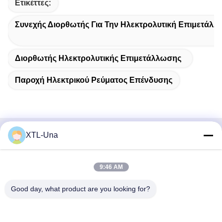
Ετικέττες:
Συνεχής Διορθωτής Για Την Ηλεκτρολυτική Επιμετάλ
Διορθωτής Ηλεκτρολυτικής Επιμετάλλωσης
Παροχή Ηλεκτρικού Ρεύματος Επένδυσης
XTL-Una
Γρήγορη επικοινωνία
Διεύθυνση:
9:46 AM
Νο 327, δρόμος Xingye, ανατολική περιοχή βιομηχανίας,
Good day, what product are you looking for?
Xindu, πόλη Chengdu, sichuan επαρχία, Κίνα
Τηλ.: