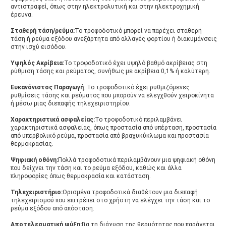
αντιστραφεί, όπως στην ηλεκτρολυτική και στην ηλεκτροχημική 
έρευνα.
Σταθερή τάση/ρεύμα:
Το τροφοδοτικό μπορεί να παρέχει σταθερή 
τάση ή ρεύμα εξόδου ανεξάρτητα από αλλαγές φορτίου ή διακυμάνσεις 
στην ισχύ εισόδου.
Υψηλός
Ακρίβεια:
Το τροφοδοτικό έχει υψηλό βαθμό ακρίβειας στη 
ρύθμιση τάσης και ρεύματος, συνήθως με ακρίβεια 0,1% ή καλύτερη.
Ευκανόνιστος
Παραγωγή
: Το τροφοδοτικό έχει ρυθμιζόμενες 
ρυθμίσεις τάσης και ρεύματος που μπορούν να ελεγχθούν χειροκίνητα 
ή μέσω μιας διεπαφής τηλεχειριστηρίου.
Χαρακτηριστικά ασφαλείας:
Το τροφοδοτικό περιλαμβάνει 
χαρακτηριστικά ασφαλείας, όπως προστασία από υπέρταση, προστασία 
από υπερβολικό ρεύμα, προστασία από βραχυκύκλωμα και προστασία 
θερμοκρασίας.
Ψηφιακή οθόνη:
Πολλά τροφοδοτικά περιλαμβάνουν μια ψηφιακή οθόνη 
που δείχνει την τάση και το ρεύμα εξόδου, καθώς και άλλα
πληροφορίες όπως θερμοκρασία και κατάσταση.
Τηλεχειριστήριο:
Ορισμένα τροφοδοτικά διαθέτουν μια διεπαφή 
τηλεχειρισμού που επιτρέπει στο χρήστη να ελέγχει την τάση και το 
ρεύμα εξόδου από απόσταση.
Αποτελεσματική ψύξη:
Για τη διάχυση της θερμότητας που παράγεται 