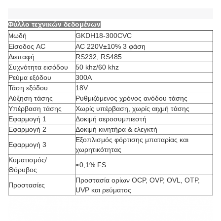
Φύλλο τεχνικών δεδομένων
ωδή
GKDH18-300CVC
Μ
Είσοδος AC
AC 220V±10% 3 φάση
Διεπαφή
RS232, RS485
Συχνότητα εισόδου
50 khz/60 khz
Ρεύμα εξόδου
300Α
Τάση εξόδου
18V
Αύξηση τάσης
Ρυθμιζόμενος χρόνος ανόδου τάσης
Υπέρβαση τάσης
Χωρίς υπέρβαση, χωρίς αιχμή τάσης
Εφαρμογή 1
Δοκιμή αεροσυμπιεστή
Εφαρμογή 2
Δοκιμή κινητήρα & ελεγκτή
Εξοπλισμός φόρτισης μπαταρίας και
Εφαρμογή 3
χωρητικότητας
Κυματισμός/
≤0,1% FS
Θόρυβος
Προστασία ορίων OCP, OVP, OVL, OTP,
Προστασίες
UVP και ρεύματος