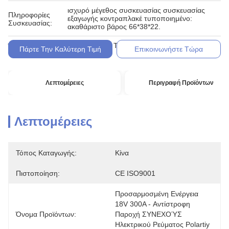
ισχυρό μέγεθος συσκευασίας συσκευασίας
Πληροφορίες
εξαγωγής κοντραπλακέ τυποποιημένο:
Συσκευασίας:
ακαθάριστο βάρος 66*38*22.
L/C, D/A, D/P, T/T, Western Union,
Όροι Πληρωμής:
Πάρτε Την Καλύτερη Τιμή
Επικοινωνήστε Τώρα
Λεπτομέρειες
Περιγραφή Προϊόντων
Λεπτομέρειες
Τόπος Καταγωγής:
Κίνα
Πιστοποίηση:
CE ISO9001
Προσαρμοσμένη Ενέργεια 
18V 300A - Αντίστροφη 
Όνομα Προϊόντων:
Παροχή ΣΥΝΕΧΟΎΣ 
Ηλεκτρικού Ρεύματος Polartiy 