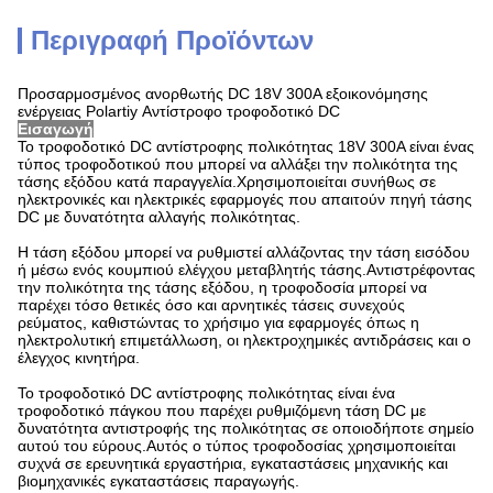
Περιγραφή Προϊόντων
Προσαρμοσμένος ανορθωτής DC 18V 300A εξοικονόμησης
ενέργειας Polartiy Αντίστροφο τροφοδοτικό DC
Εισαγωγή
Το τροφοδοτικό DC αντίστροφης πολικότητας 18V 300A είναι ένας
τύπος τροφοδοτικού που μπορεί να αλλάξει την πολικότητα της
τάσης εξόδου κατά παραγγελία.Χρησιμοποιείται συνήθως σε
ηλεκτρονικές και ηλεκτρικές εφαρμογές που απαιτούν πηγή τάσης
DC με δυνατότητα αλλαγής πολικότητας.
Η τάση εξόδου μπορεί να ρυθμιστεί αλλάζοντας την τάση εισόδου
ή μέσω ενός κουμπιού ελέγχου μεταβλητής τάσης.Αντιστρέφοντας
την πολικότητα της τάσης εξόδου, η τροφοδοσία μπορεί να
παρέχει τόσο θετικές όσο και αρνητικές τάσεις συνεχούς
ρεύματος, καθιστώντας το χρήσιμο για εφαρμογές όπως η
ηλεκτρολυτική επιμετάλλωση, οι ηλεκτροχημικές αντιδράσεις και ο
έλεγχος κινητήρα.
Το τροφοδοτικό DC αντίστροφης πολικότητας είναι ένα
τροφοδοτικό πάγκου που παρέχει ρυθμιζόμενη τάση DC με
δυνατότητα αντιστροφής της πολικότητας σε οποιοδήποτε σημείο
αυτού του εύρους.Αυτός ο τύπος τροφοδοσίας χρησιμοποιείται
συχνά σε ερευνητικά εργαστήρια, εγκαταστάσεις μηχανικής και
βιομηχανικές εγκαταστάσεις παραγωγής.