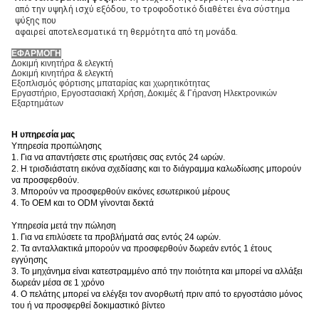
από την υψηλή ισχύ εξόδου, το τροφοδοτικό διαθέτει ένα σύστημα 
ψύξης που
αφαιρεί αποτελεσματικά τη θερμότητα από τη μονάδα.
ΕΦΑΡΜΟΓΗ
Δοκιμή κινητήρα & ελεγκτή
Δοκιμή κινητήρα & ελεγκτή
Εξοπλισμός φόρτισης μπαταρίας και χωρητικότητας
Εργαστήριο, Εργοστασιακή Χρήση, Δοκιμές & Γήρανση Ηλεκτρονικών
Εξαρτημάτων
Η υπηρεσία μας
Υπηρεσία προπώλησης
1. Για να απαντήσετε στις ερωτήσεις σας εντός 24 ωρών.
2. Η τρισδιάστατη εικόνα σχεδίασης και το διάγραμμα καλωδίωσης μπορούν
να προσφερθούν.
3. Μπορούν να προσφερθούν εικόνες εσωτερικού μέρους
4. Το OEM και το ODM γίνονται δεκτά
Υπηρεσία μετά την πώληση
1. Για να επιλύσετε τα προβλήματά σας εντός 24 ωρών.
2. Τα ανταλλακτικά μπορούν να προσφερθούν δωρεάν εντός 1 έτους
εγγύησης
3. Το μηχάνημα είναι κατεστραμμένο από την ποιότητα και μπορεί να αλλάξει
δωρεάν μέσα σε 1 χρόνο
4. Ο πελάτης μπορεί να ελέγξει τον ανορθωτή πριν από το εργοστάσιο μόνος
του ή να προσφερθεί δοκιμαστικό βίντεο