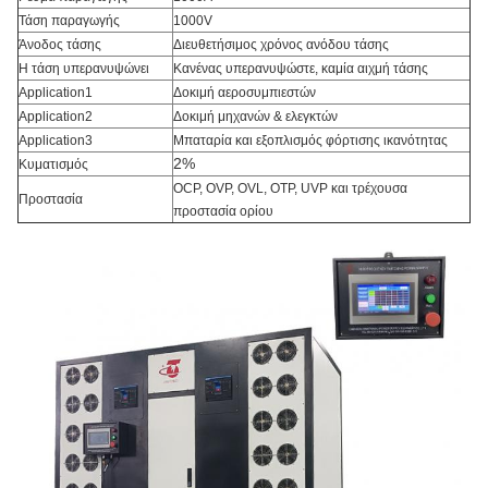
Τάση παραγωγής
1000V
Άνοδος τάσης
Διευθετήσιμος χρόνος ανόδου τάσης
Η τάση υπερανυψώνει
Κανένας υπερανυψώστε, καμία αιχμή τάσης
Application1
Δοκιμή αεροσυμπιεστών
Application2
Δοκιμή μηχανών & ελεγκτών
Application3
Μπαταρία και εξοπλισμός φόρτισης ικανότητας
2%
Κυματισμός
OCP, OVP, OVL, OTP, UVP και τρέχουσα
Προστασία
προστασία ορίου