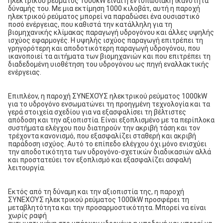
ηλεκτρικού ρεύματος 1000kW είναι η εντυπωσιακή ικανότητα 
δύναμής του. Με μια εκτίμηση 1000 κιλοβάτ, αυτή η παροχή 
ηλεκτρικού ρεύματος μπορεί να παραδώσει ένα ουσιαστικό 
ποσό ενέργειας, που καθιστά την κατάλληλη για τη 
βιομηχανικής κλίμακας παραγωγή υδρογόνου και άλλες υψηλής 
ισχύος εφαρμογές. Η υψηλής ισχύος παραγωγή επιτρέπει τη 
γρηγορότερη και αποδοτικότερη παραγωγή υδρογόνου, που 
ικανοποιεί τα αιτήματα των βιομηχανιών και που επιτρέπει τη 
διαδεδομένη υιοθέτηση του υδρογόνου ως πηγή εναλλακτικής 
ενέργειας.
Επιπλέον, η παροχή ΣΥΝΕΧΟΎΣ ηλεκτρικού ρεύματος 1000kW 
για το υδρογόνο ενσωματώνει τη προηγμένη τεχνολογία και τα 
γερά στοιχεία σχεδίου για να εξασφαλίσει τη βέλτιστες 
απόδοση και την αξιοπιστία. Είναι εξοπλισμένο με τα περίπλοκα 
συστήματα ελέγχου που διατηρούν την ακριβή τάση και τον 
τρέχοντα κανονισμό, που εξασφαλίζει σταθερή και ακριβή 
παράδοση ισχύος. Αυτό το επίπεδο ελέγχου όχι μόνο ενισχύει 
την αποδοτικότητα των υδρογόνο-σχετικών διαδικασιών αλλά 
και προστατεύει τον εξοπλισμό και εξασφαλίζει ασφαλή 
λειτουργία.
Εκτός από τη δύναμη και την αξιοπιστία της, η παροχή 
ΣΥΝΕΧΟΎΣ ηλεκτρικού ρεύματος 1000kW προσφέρει τη 
μεταβλητότητα και την προσαρμοστικότητα. Μπορεί να είναι 
χωρίς ραφή