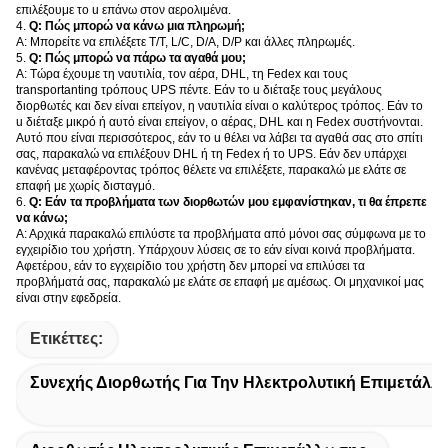
επιλέξουμε το u επάνω στον αερολιμένα.
4.
Q: Πώς μπορώ να κάνω μια πληρωμή;
Α: Μπορείτε να επιλέξετε T/T, L/C, D/A, D/P και άλλες πληρωμές.
5.
Q: Πώς μπορώ να πάρω τα αγαθά μου;
Α: Τώρα έχουμε τη ναυτιλία, τον αέρα, DHL, τη Fedex και τους
transportanting τρόπους UPS πέντε. Εάν το u διέταξε τους μεγάλους
διορθωτές και δεν είναι επείγον, η ναυτιλία είναι ο καλύτερος τρόπος. Εάν το
u διέταξε μικρό ή αυτό είναι επείγον, ο αέρας, DHL και η Fedex συστήνονται.
Αυτό που είναι περισσότερος, εάν το u θέλει να λάβει τα αγαθά σας στο σπίτι
σας, παρακαλώ να επιλέξουν DHL ή τη Fedex ή το UPS. Εάν δεν υπάρχει
κανένας μεταφέροντας τρόπος θέλετε να επιλέξετε, παρακαλώ με ελάτε σε
επαφή με χωρίς δισταγμό.
6.
Q: Εάν τα προβλήματα των διορθωτών μου εμφανίστηκαν, τι θα έπρεπε
να κάνω;
Α: Αρχικά παρακαλώ επιλύστε τα προβλήματα από μόνοι σας σύμφωνα με το
εγχειρίδιο του χρήστη. Υπάρχουν λύσεις σε το εάν είναι κοινά προβλήματα.
Αφετέρου, εάν το εγχειρίδιο του χρήστη δεν μπορεί να επιλύσει τα
προβλήματά σας, παρακαλώ με ελάτε σε επαφή με αμέσως. Οι μηχανικοί μας
είναι στην εφεδρεία.
Ετικέττες:
Συνεχής Διορθωτής Για Την Ηλεκτρολυτική Επιμετάλ