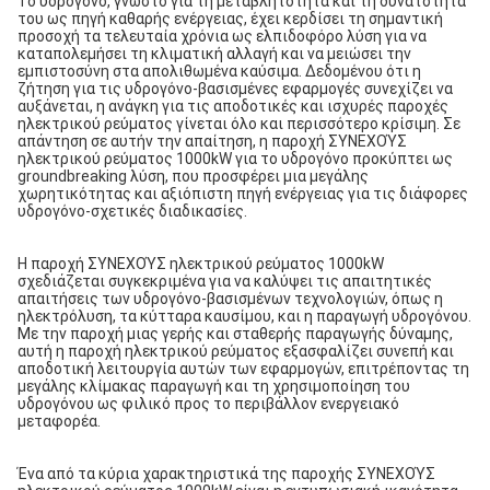
Το υδρογόνο, γνωστό για τη μεταβλητότητα και τη δυνατότητά 
του ως πηγή καθαρής ενέργειας, έχει κερδίσει τη σημαντική 
προσοχή τα τελευταία χρόνια ως ελπιδοφόρο λύση για να 
καταπολεμήσει τη κλιματική αλλαγή 
και να μειώσει
 την 
εμπιστοσύνη στα απολιθωμένα καύσιμα. Δεδομένου ότι η 
ζήτηση για τις υδρογόνο-βασισμένες εφαρμογές συνεχίζει να 
αυξάνεται, η ανάγκη για τις αποδοτικές και ισχυρές παροχές 
ηλεκτρικού ρεύματος γίνεται όλο και περισσότερο κρίσιμη. Σε 
απάντηση σε αυτήν την απαίτηση, η παροχή ΣΥΝΕΧΟΎΣ 
ηλεκτρικού ρεύματος 1000kW για το υδρογόνο προκύπτει ως 
groundbreaking λύση, που προσφέρει μια μεγάλης 
χωρητικότητας και αξιόπιστη πηγή ενέργειας για τις διάφορες 
υδρογόνο-σχετικές διαδικασίες.
Η παροχή ΣΥΝΕΧΟΎΣ ηλεκτρικού ρεύματος 1000kW 
σχεδιάζεται συγκεκριμένα για να καλύψει τις απαιτητικές 
απαιτήσεις των υδρογόνο-βασισμένων τεχνολογιών, όπως η 
ηλεκτρόλυση, τα κύτταρα καυσίμου, και η παραγωγή υδρογόνου. 
Με την παροχή μιας γερής και σταθερής παραγωγής δύναμης, 
αυτή η παροχή ηλεκτρικού ρεύματος εξασφαλίζει συνεπή και 
αποδοτική λειτουργία αυτών των εφαρμογών, επιτρέποντας τη 
μεγάλης κλίμακας παραγωγή και τη χρησιμοποίηση του 
υδρογόνου ως φιλικό προς το περιβάλλον ενεργειακό 
μεταφορέα.
Ένα από τα κύρια χαρακτηριστικά της παροχής ΣΥΝΕΧΟΎΣ 