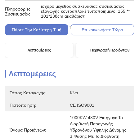
ισχυρό μέγεθος συσκευασίας συσκευασίας
Πληροφορίες
εξαγωγής κοντραπλακέ τυποποιημένο: 155 **
Συσκευασίας:
101*238cm ακαθάριστ
L/C, D/A, D/P, T/T, Western Union,
Όροι Πληρωμής:
Πάρτε Την Καλύτερη Τιμή
Επικοινωνήστε Τώρα
Λεπτομέρειες
Περιγραφή Προϊόντων
Λεπτομέρειες
Τόπος Καταγωγής:
Κίνα
Πιστοποίηση:
CE ISO9001
1000KW 480V Εισήγαγε Το 
Διορθωτή Παραγωγής 
Όνομα Προϊόντων:
Υδρογόνου Υψηλής Δύναμης 
3 Φάσης Με Το Διορθωτή 