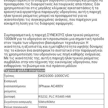
ενσωματωμένη στο υπάρχον υδρογόνο η υποδομή και μπορεί να 
προσαρμόσει τις διαφορετικές λειτουργικές απαιτήσεις. Εάν 
χρησιμοποιείται στις μεγάλης κλίμακας εγκαταστάσεις ή τα 
ερευνητικά εργαστήρια παραγωγής υδρογόνου, αυτή η παροχή 
ηλεκτρικού ρεύματος μπορεί να προσαρμοστεί για να 
ικανοποιήσει τις συγκεκριμένες ανάγκες, που παρέχουν μια 
εύκαμπτη λύση για τις διάφορες εφαρμογές.
Συμπερασματικά, η παροχή ΣΥΝΕΧΟΎΣ ηλεκτρικού ρεύματος 
1000kW για το υδρογόνο αντιπροσωπεύει μια σημαντική πρόοδο 
στον τομέα των υδρογόνο-βασισμένων τεχνολογιών. Η 
ικανότητα, η αξιοπιστία, και η μεταβλητότητα υψηλής δύναμης 
της το κάνουν ένα αναπόφευκτο συστατικό στην παραγωγή και 
τη χρησιμοποίηση του υδρογόνου ως πηγή καθαρής ενέργειας. 
Με τις ικανότητές της, αυτή η παροχή ηλεκτρικού ρεύματος 
συμβάλλει στην επιτάχυνση της οικονομίας υδρογόνου, που 
ενθαρρύνει το βιώσιμο και πιό πράσινο μέλλον.
Τεχνικό φύλλο στοιχείων
GKD1000-1000CVC
Τρόπος
Εισαγωγή
3Phase AC480V
εναλλασσόμενου
ρεύματος
Διεπαφή
RS232, PLC RS485 HMI
Συχνότητα εισαγωγής
50khz/60khz
Ρεύμα παραγωγής
1000A