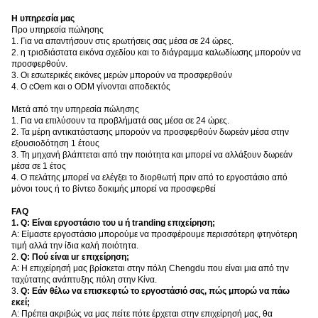
Η υπηρεσία μας
Προ υπηρεσία πώλησης
1. Για να απαντήσουν στις ερωτήσεις σας μέσα σε 24 ώρες.
2. η τρισδιάστατα εικόνα σχεδίου και το διάγραμμα καλωδίωσης μπορούν να
προσφερθούν.
3. Οι εσωτερικές εικόνες μερών μπορούν να προσφερθούν
4. Ο cOem και ο ODM γίνονται αποδεκτός
Μετά από την υπηρεσία πώλησης
1. Για να επιλύσουν τα προβλήματά σας μέσα σε 24 ώρες.
2. Τα μέρη αντικατάστασης μπορούν να προσφερθούν δωρεάν μέσα στην
εξουσιοδότηση 1 έτους
3. Τη μηχανή βλάπτεται από την ποιότητα και μπορεί να αλλάξουν δωρεάν
μέσα σε 1 έτος
4. Ο πελάτης μπορεί να ελέγξει το διορθωτή πριν από το εργοστάσιο από
μόνοι τους ή το βίντεο δοκιμής μπορεί να προσφερθεί
FAQ
1.
Q: Είναι εργοστάσιο του u ή tranding επιχείρηση;
Α: Είμαστε εργοστάσιο μπορούμε να προσφέρουμε περισσότερη φτηνότερη
τιμή αλλά την ίδια καλή ποιότητα.
2.
Q: Πού είναι ur επιχείρηση;
Α: Η επιχείρησή μας βρίσκεται στην πόλη Chengdu που είναι μια από την
ταχύτατης ανάπτυξης πόλη στην Κίνα.
3.
Q: Εάν θέλω να επισκεφτώ το εργοστάσιό σας, πώς μπορώ να πάω
εκεί;
Α: Πρέπει ακριβώς να μας πείτε πότε έρχεται στην επιχείρησή μας, θα