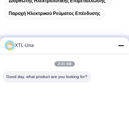
Διορθωτής Ηλεκτρολυτικής Επιμετάλλωσης
Παροχή Ηλεκτρικού Ρεύματος Επένδυσης
XTL-Una
Γρήγορη επικοινωνία
Διεύθυνση:
2:31 AM
Νο 327, δρόμος Xingye, ανατολική περιοχή βιομηχανίας,
Good day, what product are you looking for?
Xindu, πόλη Chengdu, sichuan επαρχία, Κίνα
Τηλ.:
86-28-83964043
Ηλεκτρονικό ταχυδρομείο
Unawang@cdxtlpower.com