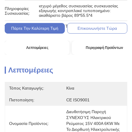
ισχυρό μέγεθος συσκευασίας συσκευασίας
Πληροφορίες
εξαγωγής κοντραπλακέ τυποποιημένο:
Συσκευασίας:
ακαθάριστο βάρος 89*55.5*4
L/C, D/A, D/P, T/T, Western Union,
Όροι Πληρωμής:
Πάρτε Την Καλύτερη Τιμή
Επικοινωνήστε Τώρα
Λεπτομέρειες
Περιγραφή Προϊόντων
Λεπτομέρειες
Τόπος Καταγωγής:
Κίνα
Πιστοποίηση:
CE ISO9001
Διευθετήσιμη Παροχή 
ΣΥΝΕΧΟΎΣ Ηλεκτρικού 
Ονομασία Προϊόντος:
Ρεύματος 15V 400A 6KW Με 
Το Διορθωτή Ηλεκτρολυτικής 