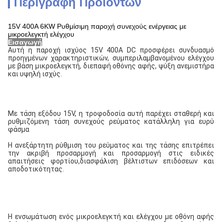
Περιγραφή Προϊόντων
15V 400A 6KW Ρυθμίσιμη παροχή συνεχούς ενέργειας με
μικροελεγκτή ελέγχου
Εισαγωγή
Αυτή η παροχή ισχύος 15V 400A DC προσφέρει συνδυασμό 
προηγμένων χαρακτηριστικών, συμπεριλαμβανομένου ελέγχου 
με βάση μικροελεγκτή, διεπαφή οθόνης αφής, ψύξη ανεμιστήρα 
και υψηλή ισχύς.
Με τάση εξόδου 15V, η τροφοδοσία αυτή παρέχει σταθερή και 
ρυθμιζόμενη τάση συνεχούς ρεύματος κατάλληλη για ευρύ 
φάσμα
Η ανεξάρτητη ρύθμιση του ρεύματος και της τάσης επιτρέπει 
την ακριβή προσαρμογή και προσαρμογή στις ειδικές 
απαιτήσεις φορτίου,διασφάλιση βέλτιστων επιδόσεων και 
αποδοτικότητας.
Η ενσωμάτωση ενός μικροελεγκτή και ελέγχου με οθόνη αφής 