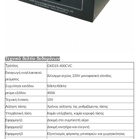
Τεχνικό δελτίο δεδομένων
Τρόπος
GKD15-400CVC
Εισαγωγή εναλλακτικού
Άλλαγμα ισχύος 220V μονοφασική είσοδος
ρεύματος
Συχνότητα εισόδου
50khz/60khz
ρεύμα εξόδου
400A
Τεχνική ένταση
15V
Αύξηση τάσης
Χρόνος αύξησης της ρυθμιζόμενης τάσης
Υπερβολική τάση
Καμία υπέρβαση, καμία κορυφή τάσης
Εφαρμογή1
Δοκιμή στο συμπιεστή αέρα
Εφαρμογή2
Δοκιμή κινητήρα και ελεγκτή
Εφαρμογή3
Εξοπλισμός φόρτισης μπαταριών και χωρητικότητας