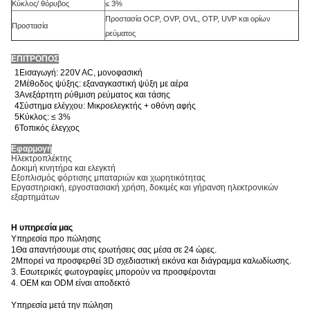
Κύκλος/ θόρυβος
≤ 3%
Προστασία OCP, OVP, OVL, OTP, UVP και ορίων
Προστασία
ρεύματος
ΕΠΙΤΡΟΠΟΣ
1Εισαγωγή: 220V AC, μονοφασική
2Μέθοδος ψύξης: εξαναγκαστική ψύξη με αέρα
3Ανεξάρτητη ρύθμιση ρεύματος και τάσης
4Σύστημα ελέγχου: Μικροελεγκτής + οθόνη αφής
5Κύκλος: ≤ 3%
6Τοπικός έλεγχος
Εφαρμογή
Ηλεκτροπλέκτης
Δοκιμή κινητήρα και ελεγκτή
Εξοπλισμός φόρτισης μπαταριών και χωρητικότητας
Εργαστηριακή, εργοστασιακή χρήση, δοκιμές και γήρανση ηλεκτρονικών
εξαρτημάτων
Η υπηρεσία μας
Υπηρεσία προ πώλησης
1Θα απαντήσουμε στις ερωτήσεις σας μέσα σε 24 ώρες.
2Μπορεί να προσφερθεί 3D σχεδιαστική εικόνα και διάγραμμα καλωδίωσης.
3. Εσωτερικές φωτογραφίες μπορούν να προσφέρονται
4. OEM και ODM είναι αποδεκτό
Υπηρεσία μετά την πώληση