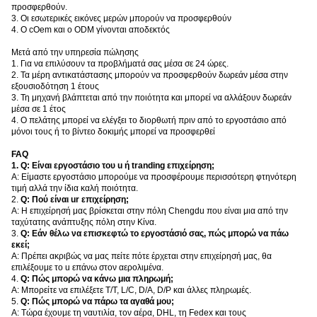
προσφερθούν.
3. Οι εσωτερικές εικόνες μερών μπορούν να προσφερθούν
4. Ο cOem και ο ODM γίνονται αποδεκτός
Μετά από την υπηρεσία πώλησης
1. Για να επιλύσουν τα προβλήματά σας μέσα σε 24 ώρες.
2. Τα μέρη αντικατάστασης μπορούν να προσφερθούν δωρεάν μέσα στην
εξουσιοδότηση 1 έτους
3. Τη μηχανή βλάπτεται από την ποιότητα και μπορεί να αλλάξουν δωρεάν
μέσα σε 1 έτος
4. Ο πελάτης μπορεί να ελέγξει το διορθωτή πριν από το εργοστάσιο από
μόνοι τους ή το βίντεο δοκιμής μπορεί να προσφερθεί
FAQ
1.
Q: Είναι εργοστάσιο του u ή tranding επιχείρηση;
Α: Είμαστε εργοστάσιο μπορούμε να προσφέρουμε περισσότερη φτηνότερη
τιμή αλλά την ίδια καλή ποιότητα.
2.
Q: Πού είναι ur επιχείρηση;
Α: Η επιχείρησή μας βρίσκεται στην πόλη Chengdu που είναι μια από την
ταχύτατης ανάπτυξης πόλη στην Κίνα.
3.
Q: Εάν θέλω να επισκεφτώ το εργοστάσιό σας, πώς μπορώ να πάω
εκεί;
Α: Πρέπει ακριβώς να μας πείτε πότε έρχεται στην επιχείρησή μας, θα
επιλέξουμε το u επάνω στον αερολιμένα.
4.
Q: Πώς μπορώ να κάνω μια πληρωμή;
Α: Μπορείτε να επιλέξετε T/T, L/C, D/A, D/P και άλλες πληρωμές.
5.
Q: Πώς μπορώ να πάρω τα αγαθά μου;
Α: Τώρα έχουμε τη ναυτιλία, τον αέρα, DHL, τη Fedex και τους