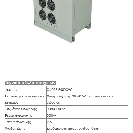
Τεχνικό φύλλο στοιχείων
Τρόπος
GKD15-5000CVC
Εισαγωγή εναλλασσόμενου
Φάση εισαγωγής 380/415V 3 εναλλασσόμενου
ρεύματος
ρεύματος
Συχνότητα εισαγωγής
50khz/60khz
Ρεύμα παραγωγής
5000A
Τάση παραγωγής
15V
Άνοδος τάσης
Διευθετήσιμος χρόνος ανόδου τάσης