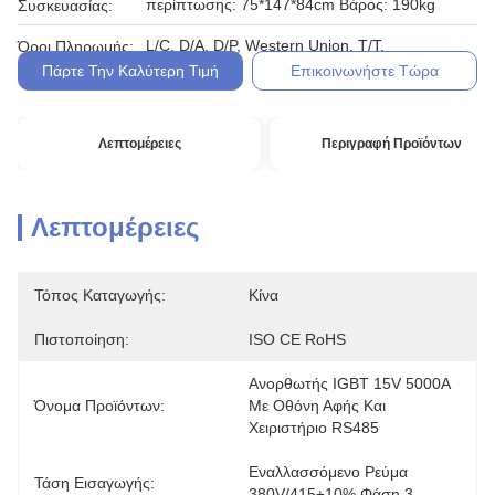
περίπτωσης: 75*147*84cm Βάρος: 190kg
Συσκευασίας:
L/C, D/A, D/P, Western Union, T/T,
Όροι Πληρωμής:
Πάρτε Την Καλύτερη Τιμή
Επικοινωνήστε Τώρα
Λεπτομέρειες
Περιγραφή Προϊόντων
Λεπτομέρειες
Τόπος Καταγωγής:
Κίνα
Πιστοποίηση:
ISO CE RoHS
Ανορθωτής IGBT 15V 5000A 
Όνομα Προϊόντων:
Με Οθόνη Αφής Και 
Χειριστήριο RS485
Εναλλασσόμενο Ρεύμα 
Τάση Εισαγωγής:
380V/415±10% Φάση 3