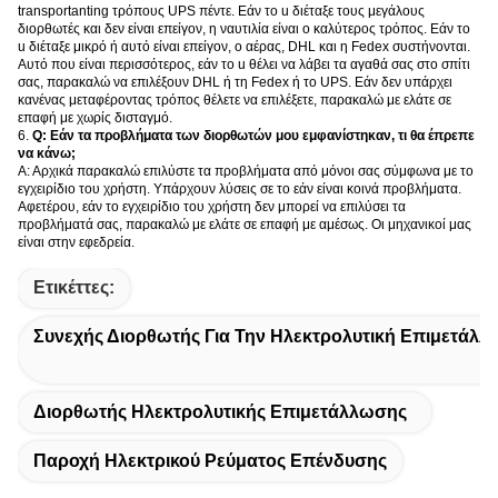
transportanting τρόπους UPS πέντε. Εάν το u διέταξε τους μεγάλους
διορθωτές και δεν είναι επείγον, η ναυτιλία είναι ο καλύτερος τρόπος. Εάν το
u διέταξε μικρό ή αυτό είναι επείγον, ο αέρας, DHL και η Fedex συστήνονται.
Αυτό που είναι περισσότερος, εάν το u θέλει να λάβει τα αγαθά σας στο σπίτι
σας, παρακαλώ να επιλέξουν DHL ή τη Fedex ή το UPS. Εάν δεν υπάρχει
κανένας μεταφέροντας τρόπος θέλετε να επιλέξετε, παρακαλώ με ελάτε σε
επαφή με χωρίς δισταγμό.
6.
Q: Εάν τα προβλήματα των διορθωτών μου εμφανίστηκαν, τι θα έπρεπε
να κάνω;
Α: Αρχικά παρακαλώ επιλύστε τα προβλήματα από μόνοι σας σύμφωνα με το
εγχειρίδιο του χρήστη. Υπάρχουν λύσεις σε το εάν είναι κοινά προβλήματα.
Αφετέρου, εάν το εγχειρίδιο του χρήστη δεν μπορεί να επιλύσει τα
προβλήματά σας, παρακαλώ με ελάτε σε επαφή με αμέσως. Οι μηχανικοί μας
είναι στην εφεδρεία.
Ετικέττες:
Συνεχής Διορθωτής Για Την Ηλεκτρολυτική Επιμετάλ
Διορθωτής Ηλεκτρολυτικής Επιμετάλλωσης
Παροχή Ηλεκτρικού Ρεύματος Επένδυσης