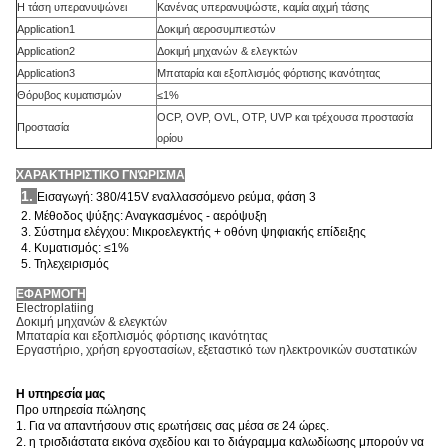
Η τάση υπερανυψώνει
Κανένας υπερανυψώστε, καμία αιχμή τάσης
Application1
Δοκιμή αεροσυμπιεστών
Application2
Δοκιμή μηχανών & ελεγκτών
Application3
Μπαταρία και εξοπλισμός φόρτισης ικανότητας
Θόρυβος κυματισμών
≤1%
OCP, OVP, OVL, OTP, UVP και τρέχουσα προστασία
Προστασία
ορίου
ΧΑΡΑΚΤΗΡΙΣΤΙΚΟ ΓΝΏΡΙΣΜΑ
1.
Εισαγωγή: 380/415V εναλλασσόμενο ρεύμα, φάση 3
2. Μέθοδος ψύξης: Αναγκασμένος - αερόψυξη
3. Σύστημα ελέγχου: Μικροελεγκτής + οθόνη ψηφιακής επίδειξης
4. Κυματισμός: ≤1%
5. Τηλεχειρισμός
ΕΦΑΡΜΟΓΗ
Electroplatiing
Δοκιμή μηχανών & ελεγκτών
Μπαταρία και εξοπλισμός φόρτισης ικανότητας
Εργαστήριο, χρήση εργοστασίων, εξεταστικό των ηλεκτρονικών συστατικών
Η υπηρεσία μας
Προ υπηρεσία πώλησης
1. Για να απαντήσουν στις ερωτήσεις σας μέσα σε 24 ώρες.
2. η τρισδιάστατα εικόνα σχεδίου και το διάγραμμα καλωδίωσης μπορούν να