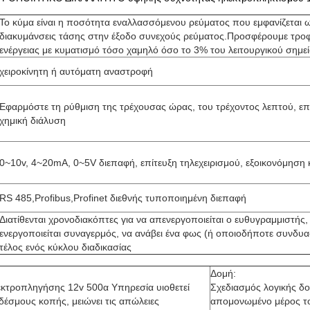
Το κύμα είναι η ποσότητα εναλλασσόμενου ρεύματος που εμφανίζεται 
διακυμάνσεις τάσης στην έξοδο συνεχούς ρεύματος.Προσφέρουμε τρο
ενέργειας με κυματισμό τόσο χαμηλό όσο το 3% του λειτουργικού σημε
χειροκίνητη ή αυτόματη αναστροφή
Εφαρμόστε τη ρύθμιση της τρέχουσας ώρας, του τρέχοντος λεπτού, επι
χημική διάλυση
0~10v, 4~20mA, 0~5V διεπαφή, επίτευξη τηλεχειρισμού, εξοικονόμηση
RS 485,Profibus,Profinet διεθνής τυποποιημένη διεπαφή
Διατίθενται χρονοδιακόπτες για να απενεργοποιείται ο ευθυγραμμιστής,
ενεργοποιείται συναγερμός, να ανάβει ένα φως (ή οποιοδήποτε συνδυ
τέλος ενός κύκλου διαδικασίας
Δομή:
κτροπληγήσης 12v 500α Υπηρεσία υιοθετεί
Σχεδιασμός λογικής δο
δέσμους κοπής, μειώνει τις απώλειες
απομονωμένο μέρος τ