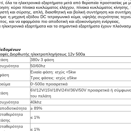
τί, όλα τα ηλεκτρονικά εξαρτήματα μετά από θεραπεία προστασίας με 
ρηση: κύριο πίνακα κυκλώματος ελέγχου, πίνακα κυκλώματος κίνησης,
ιστή και σύρσης, απλή, διαισθητική και βολική συντήρηση και συντήρη
σμα: η μηχανή εξόδου DC τετραγωνικό κύμα, υψηλής συχνότητας τεχνολ
τος, και να εφαρμόσει πιο αποδοτική και εξοικονόμηση ενέργειας,
α ηλεκτρονικά εξαρτήματα και τα σημαντικά εξαρτήματα έχουν πλεόνασ
 δεδομένων
ραφές Διορθωτής ηλεκτροπληγήσεως 12v 500a
τάση
380v 3 φάση
συχνότητα
50/60hz
Ενιαία φάση: ισχύς <5kw
φάση
Τρεις φάσεις: ισχύς ≥5kw
ρεύμα
0~500α προαιρετικά
6V/12V/15V/18V/24V/36V/50V προαιρετικά ή σύμφωνα 
τάση
του πελάτη
συχνότητα
40khz
αποδοτικότητα
≥ 89%
σταθερότητα
≤ 1%
τάσης
σταθερότητα
≤ 1%