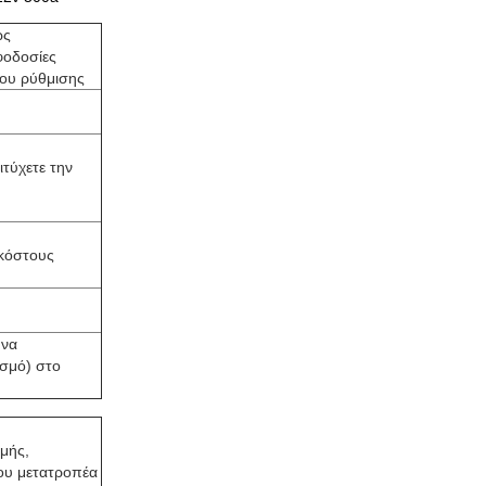
ως
φοδοσίες
ίου ρύθμισης
τύχετε την
 κόστους
 να
ασμό) στο
μής,
ου μετατροπέα