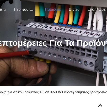
πίτι
Περίπου Εμείς
Προϊόντα
Βίντεο
Εκδηλώσει
επτομέρειες Για Τα Προϊόν
οχή ηλεκτρικού ρεύματος
>
12V 0-500A Έκδοση ρεύματος ηλεκτροπλα