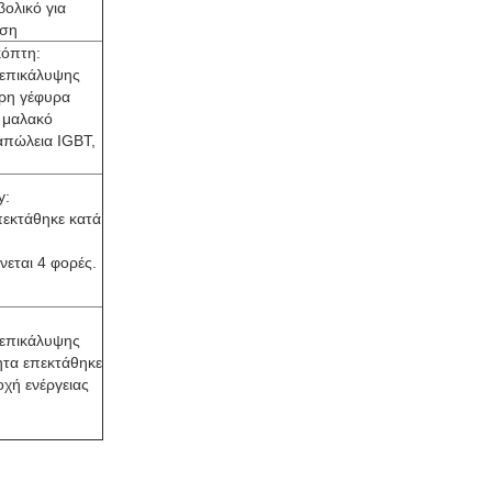
βολικό για
ηση
κόπτη:
 επικάλυψης
ήρη γέφυρα
 μαλακό
 απώλεια IGBT,
y:
πεκτάθηκε κατά
ίνεται 4 φορές.
 επικάλυψης
ητα επεκτάθηκε
οχή ενέργειας