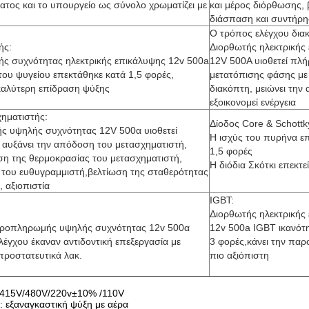
ατος και το υπουργείο ως σύνολο χρωματίζει με
και μέρος διόρθωσης, 
διάσπαση και συντήρ
Ο τρόπος ελέγχου δια
ής:
Διορθωτής ηλεκτρικής
ς συχνότητας ηλεκτρικής επικάλυψης 12v 500a
12V 500A υιοθετεί πλ
του ψυγείου επεκτάθηκε κατά 1,5 φορές,
μετατόπισης φάσης με
καλύτερη επίδραση ψύξης
διακόπτη, μειώνει την
εξοικονομεί ενέργεια
χηματιστής:
Δίοδος Core & Schottk
ς υψηλής συχνότητας 12V 500α υιοθετεί
Η ισχύς του πυρήνα ε
αυξάνει την απόδοση του μετασχηματιστή,
1,5 φορές
ηση της θερμοκρασίας του μετασχηματιστή,
Η διόδια Σκότκι επεκτε
ς του ευθυγραμμιστή,βελτίωση της σταθερότητας
 αξιοπιστία
IGBT:
Διορθωτής ηλεκτρικής
τροπληρωμής υψηλής συχνότητας 12v 500α
12v 500a IGBT ικανότ
ελέγχου έκαναν αντιδοντική επεξεργασία με
3 φορές,κάνει την παρ
προστατευτικά λακ.
πιο αξιόπιστη
/415V/480V/220v±10% /110V
 εξαναγκαστική ψύξη με αέρα