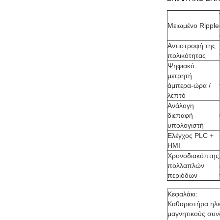
Μειωμένο Ripple
Αντιστροφή της
πολικότητας
Ψηφιακό
μετρητή
άμπερα-ώρα /
λεπτό
Ανάλογη
διεπαφή
υπολογιστή
Ελέγχος PLC +
HMI
Χρονοδιακόπτης
πολλαπλών
περιόδων
Κεφαλάκι:
Καθαριστήρα ηλε
μαγνητικούς συν