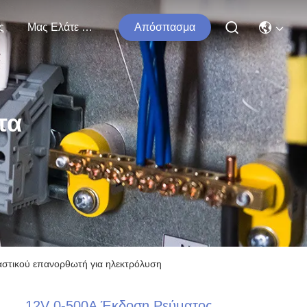
ς
Μας Ελάτε Σε Επαφή Με
Απόσπασμα
τα
στικού επανορθωτή για ηλεκτρόλυση
12V 0-500A Έκδοση Ρεύματος