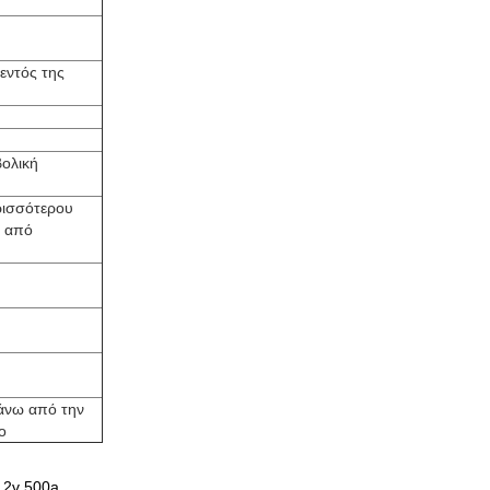
εντός της
ολική
ρισσότερου
α από
άνω από την
ο
12v 500a