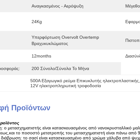
Αναγκασμένος - Αερόψυξη
Μέγεθο
24Kg
Εφαρμο
Υπερφόρτωση Overvolt Overtemp 
Πιστοπ
Βραχυκυκλώματος
12months
Διασύν
ροσφοράς:
200 Σύνολο/σύνολα Το Μήνα
500A Εξαγωγικό ρεύμα Επικυκλυτής ηλεκτροπλαστικής
,
12V ηλεκτροπληρωτική τροφοδοσία
φή Προϊόντων
ροϊόντος
 ο μετασχηματιστής είναι κατασκευασμένος από νανοκρυσταλλικό μαλακ
εως,και το ποσοστό μετατροπής του μετασχηματιστή είναι πάνω από 
η διάβρωση: το σασί είναι κατασκευασμένο από χρώμα χάλυβα από ψυχρή