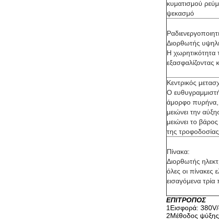
κυματισμού ρεύμ
ψεκασμό
Ραδιενεργοποιητ
Διορθωτής υψηλή
Η χωρητικότητα 
εξασφαλίζοντας 
Κεντρικός μετασ
Ο ευθυγραμμιστή
άμορφο πυρήνα, 
μειώνει την αύξ
μειώνει το βάρο
της τροφοδοσίας,
Πίνακα:
Διορθωτής ηλεκ
όλες οι πίνακες 
εισαγόμενα τρία 
ΕΠΙΤΡΟΠΟΣ
1Εισφορά: 380V
2Μέθοδος ψύξης: