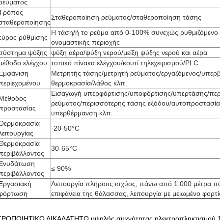
ρεύματος
Τρόπος
Σταθεροποίηση ρεύματος/σταθεροποίηση τάσης
σταθεροποίησης
Η τάση/ή το ρεύμα από 0-100% συνεχώς ρυθμιζόμενο 
εύρος ρύθμισης
ονομαστικής περιοχής
σύστημα ψύξης
ψύξη αέρα/ψύξη νερού/μείξη ψύξης νερού και αέρα
μέθοδο ελέγχου
τοπικό πίνακα ελέγχου/κουτί τηλεχειρισμού/PLC
Εμφάνιση
Μετρητής τάσης/μετρητή ρεύματος/εργαζόμενος/υπερβ
περιεχομένου
θερμοκρασία/λάθος κλπ.
Εισαγωγή υπερφόρτισης/υποφόρτισης/υπερτάσης/πε
Μέθοδος
ρεύματος/περισσότερης τάσης εξόδου/αυτοπροστασί
προστασίας
υπερθέρμανση κλπ.
Θερμοκρασία
-20-50°C
λειτουργίας
Θερμοκρασία
30-65°C
περιβάλλοντος
Ενυδάτωση
≤ 90%
περιβάλλοντος
Εργασιακή
Λειτουργία πλήρους ισχύος, πάνω από 1.000 μέτρα π
φόρτωση
επιφάνεια της θάλασσας, λειτουργία με μειωμένο φορτί
ΡΟΠΟΙΗΤΙΚΟ ΔΙΚΑΛΑΤΗΤΟ υψηλής συχνότητας ηλεκτροπληκτισμού 