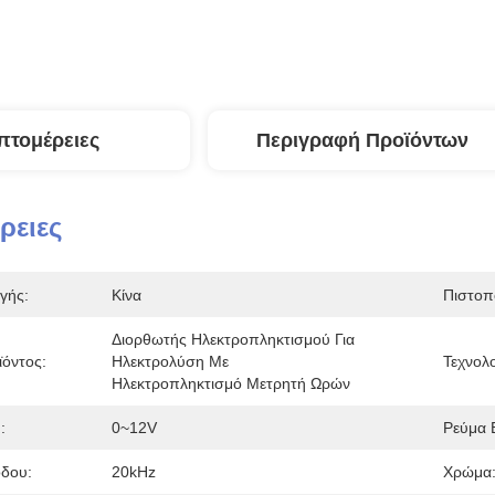
πτομέρειες
Περιγραφή Προϊόντων
ρειες
γής:
Κίνα
Πιστοπ
Διορθωτής Ηλεκτροπληκτισμού Για 
όντος:
Ηλεκτρολύση Με 
Τεχνολο
Ηλεκτροπληκτισμό Μετρητή Ωρών
:
0~12V
Ρεύμα 
όδου:
20kHz
Χρώμα