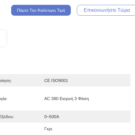
Επικοινωνήστε Τώρα
Πάρτε Την Καλύτερη Τιμή
οίηση:
CE ISO9001
γία:
AC 380 Εισροή 3 Φάση
Εξόδου:
0~500A
:
Γκρι