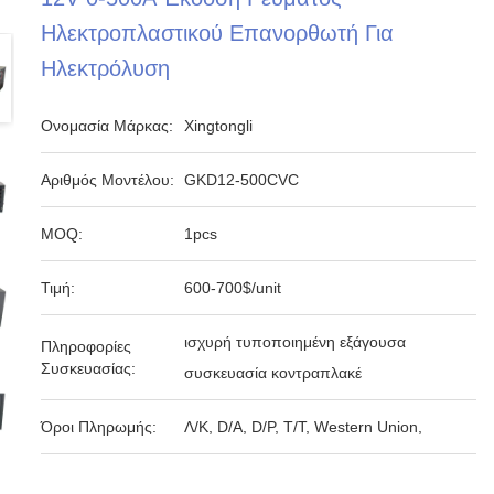
Ηλεκτροπλαστικού Επανορθωτή Για
Ηλεκτρόλυση
Ονομασία Μάρκας:
Xingtongli
Αριθμός Μοντέλου:
GKD12-500CVC
MOQ:
1pcs
Τιμή:
600-700$/unit
ισχυρή τυποποιημένη εξάγουσα
Πληροφορίες
Συσκευασίας:
συσκευασία κοντραπλακέ
Όροι Πληρωμής:
Λ/Κ, D/A, D/P, T/T, Western Union,