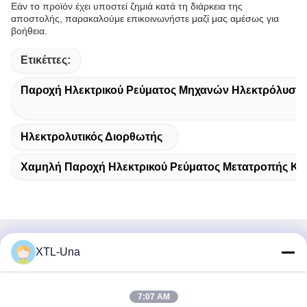
Εάν το προϊόν έχει υποστεί ζημιά κατά τη διάρκεια της
αποστολής, παρακαλούμε επικοινωνήστε μαζί μας αμέσως για
βοήθεια.
Ετικέττες:
Παροχή Ηλεκτρικού Ρεύματος Μηχανών Ηλεκτρόλυση
Ηλεκτρολυτικός Διορθωτής
Χαμηλή Παροχή Ηλεκτρικού Ρεύματος Μετατροπής Κ
Γρήγορη επικοινωνία
XTL-Una
Διεύθυνση:
7:07 AM
Νο 327, δρόμος Xingye, ανατολική περιοχή βιομηχανίας,