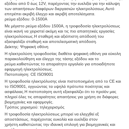
εξόδου από 0 έως 12V, παρέχοντας την ευελιξία για την κάλυψη
των απαιτήσεων διαφόρων διεργασιών ηλεκτρολύσεως.Αυτό
επιτρέπει ακριβή έλεγχο και ακριβή αποτελέσματα.
ρεύμα εξόδου: 0-1500A
Με μέγιστο ρεύμα εξόδου 1500A, η τροφοδοσία ηλεκτρολύσεως
είναι ικανή να χειριστεί ακόμη και τις πιο απαιτητικές εργασίες
ηλεκτρολύσεως.Η σταθερή και αξιόπιστη απόδοσή του
εξασφαλίζει σταθερή και αποτελεσματική απόδοση.
Δείκτης: Ψηφιακή οθόνη
Η ηλεκτρολύση τροφοδοσίας διαθέτει ψηφιακή οθόνη για εύκολη
παρακολούθηση και έλεγχο της τάσης εξόδου και το
ρεύμα.καθιστώντας το απαραίτητο εργαλείο για οποιαδήποτε
εφαρμογή ηλεκτρολύσεως.
Πιστοποίηση: CE ISO9001
Η τροφοδοσία ηλεκτρόλυσης είναι πιστοποιημένη από το CE και
το ISO9001, εγγυώντας τα υψηλά πρότυπα ποιότητας και
ασφάλειας.Η πιστοποίηση αυτή εξασφαλίζει ότι το προϊόν μας
πληροί όλες τις απαραίτητες απαιτήσεις για χρήση σε διάφορες
βιομηχανίες και εφαρμογές.
Τρόπος χειρισμού: τηλεχειρισμός
Η τροφοδοσία ηλεκτρολύσεως μπορεί να ελεγχθεί εξ
αποστάσεως, παρέχοντας ευκολία και ευελιξία στον
χρήστη.καθιστώντας την ιδανική επιλογή για βιομηχανικές και