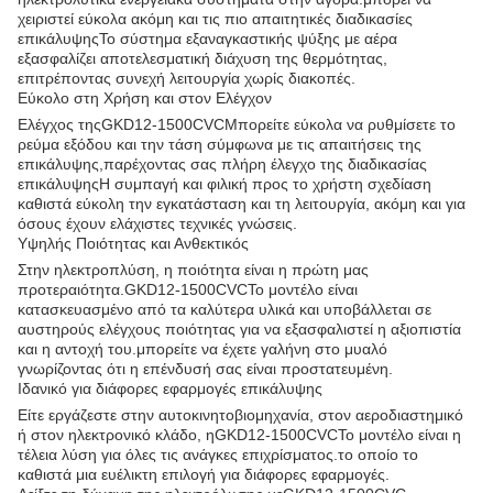
χειριστεί εύκολα ακόμη και τις πιο απαιτητικές διαδικασίες
επικάλυψηςΤο σύστημα εξαναγκαστικής ψύξης με αέρα
εξασφαλίζει αποτελεσματική διάχυση της θερμότητας,
επιτρέποντας συνεχή λειτουργία χωρίς διακοπές.
Εύκολο στη Χρήση και στον Ελέγχον
Ελέγχος της
GKD12
-15
00CVC
Μπορείτε εύκολα να ρυθμίσετε το
ρεύμα εξόδου και την τάση σύμφωνα με τις απαιτήσεις της
επικάλυψης,παρέχοντας σας πλήρη έλεγχο της διαδικασίας
επικάλυψηςΗ συμπαγή και φιλική προς το χρήστη σχεδίαση
καθιστά εύκολη την εγκατάσταση και τη λειτουργία, ακόμη και για
όσους έχουν ελάχιστες τεχνικές γνώσεις.
Υψηλής Ποιότητας και Ανθεκτικός
Στην ηλεκτροπλύση, η ποιότητα είναι η πρώτη μας
προτεραιότητα.
GKD12
-15
00CVC
Το μοντέλο είναι
κατασκευασμένο από τα καλύτερα υλικά και υποβάλλεται σε
αυστηρούς ελέγχους ποιότητας για να εξασφαλιστεί η αξιοπιστία
και η αντοχή του.μπορείτε να έχετε γαλήνη στο μυαλό
γνωρίζοντας ότι η επένδυσή σας είναι προστατευμένη.
Ιδανικό για διάφορες εφαρμογές επικάλυψης
Είτε εργάζεστε στην αυτοκινητοβιομηχανία, στον αεροδιαστημικό
ή στον ηλεκτρονικό κλάδο, η
GKD12
-15
00CVC
Το μοντέλο είναι η
τέλεια λύση για όλες τις ανάγκες επιχρίσματος.το οποίο το
καθιστά μια ευέλικτη επιλογή για διάφορες εφαρμογές.