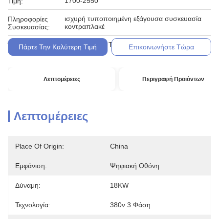
1700-2550
Τιμή:
ισχυρή τυποποιημένη εξάγουσα συσκευασία
Πληροφορίες
κοντραπλακέ
Συσκευασίας:
Λ/Κ, D/A, D/P, T/T, Western Union, MoneyGram
Όροι Πληρωμής:
Πάρτε Την Καλύτερη Τιμή
Επικοινωνήστε Τώρα
Λεπτομέρειες
Περιγραφή Προϊόντων
Λεπτομέρειες
Place Of Origin:
China
Εμφάνιση:
Ψηφιακή Οθόνη
Δύναμη:
18KW
Τεχνολογία:
380v 3 Φάση