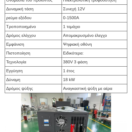
Ονομασία του προϊόντος
Ηλεκτρολυτική τροφοδότηση
Δυναμική τάση
Συνεχή 12V
ρεύμα εξόδου
0-1500A
Τροποποιημένο
1 τεμάχιο
Δρόμος ελέγχου
Απομακρυσμένο έλεγχο
Εμφάνιση
Ψηφιακή οθόνη
Πιστοποίηση
Ειδικότερα:
Τεχνολογία
380V 3 φάση
Εγγύηση
1 έτος
Δύναμη
18 kW
Δρόμος ψύξης
Αναγκαστική ψύξη με αέρα