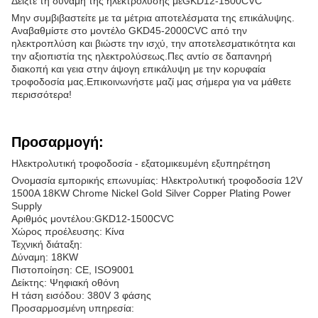
Δείξτε τη δύναμη της ηλεκτρόλυσης με
GKD12
-15
00CVC
Μην συμβιβαστείτε με τα μέτρια αποτελέσματα της επικάλυψης.
Αναβαθμίστε στο μοντέλο GKD45-2000CVC από την
ηλεκτροπλύση και βιώστε την ισχύ, την αποτελεσματικότητα και
την αξιοπιστία της ηλεκτρολύσεως.Πες αντίο σε δαπανηρή
διακοπή και γεια στην άψογη επικάλυψη με την κορυφαία
τροφοδοσία μας.Επικοινωνήστε μαζί μας σήμερα για να μάθετε
περισσότερα!
Προσαρμογή:
Ηλεκτρολυτική τροφοδοσία - εξατομικευμένη εξυπηρέτηση
Ονομασία εμπορικής επωνυμίας: Ηλεκτρολυτική τροφοδοσία 12V
1500A 18KW Chrome Nickel Gold Silver Copper Plating Power
Supply
Αριθμός μοντέλου:
GKD12
-15
00CVC
Χώρος προέλευσης: Κίνα
Τεχνική διάταξη:
Δύναμη: 18KW
Πιστοποίηση: CE, ISO9001
Δείκτης: Ψηφιακή οθόνη
Η τάση εισόδου: 380V 3 φάσης
Προσαρμοσμένη υπηρεσία: