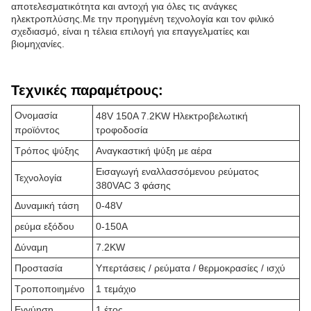
αποτελεσματικότητα και αντοχή για όλες τις ανάγκες
ηλεκτροπλύσης.Με την προηγμένη τεχνολογία και τον φιλικό
σχεδιασμό, είναι η τέλεια επιλογή για επαγγελματίες και
βιομηχανίες.
Τεχνικές παραμέτρους:
Ονομασία
48V 150A 7.2KW Ηλεκτροβελωτική
προϊόντος
τροφοδοσία
Τρόπος ψύξης
Αναγκαστική ψύξη με αέρα
Εισαγωγή εναλλασσόμενου ρεύματος
Τεχνολογία
380VAC 3 φάσης
Δυναμική τάση
0-48V
ρεύμα εξόδου
0-150A
Δύναμη
7.2KW
Προστασία
Υπερτάσεις / ρεύματα / θερμοκρασίες / ισχύ
Τροποποιημένο
1 τεμάχιο
Εγγύηση
1 έτος