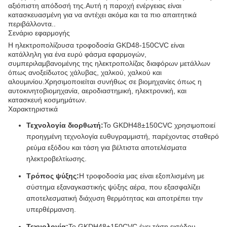
αξιόπιστη απόδοσή της.Αυτή η παροχή ενέργειας είναι
κατασκευασμένη για να αντέχει ακόμα και τα πιο απαιτητικά
περιβάλλοντα..
Σενάριο εφαρμογής
Η ηλεκτροπολίζουσα τροφοδοσία GKD48-150CVC είναι
κατάλληλη για ένα ευρύ φάσμα εφαρμογών,
συμπεριλαμβανομένης της ηλεκτροπολίζας διαφόρων μετάλλων
όπως ανοξείδωτος χάλυβας, χαλκού, χαλκού και
αλουμινίου.Χρησιμοποιείται συνήθως σε βιομηχανίες όπως η
αυτοκινητοβιομηχανία, αεροδιαστημική, ηλεκτρονική, και
κατασκευή κοσμημάτων.
Χαρακτηριστικά
Τεχνολογία διορθωτή:
Το GKDH48±150CVC χρησιμοποιεί
προηγμένη τεχνολογία ευθυγραμμιστή, παρέχοντας σταθερό
ρεύμα εξόδου και τάση για βέλτιστα αποτελέσματα
ηλεκτροβελτίωσης.
Τρόπος ψύξης:
Η τροφοδοσία μας είναι εξοπλισμένη με
σύστημα εξαναγκαστικής ψύξης αέρα, που εξασφαλίζει
αποτελεσματική διάχυση θερμότητας και αποτρέπει την
υπερθέρμανση.
Τεχνολογία:
Το GKDH48±150CVC έχει τάση εισόδου