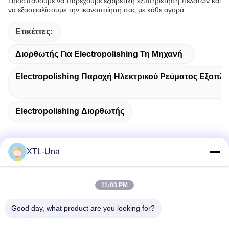
Προσπαθούμε να παρέχουμε εξαιρετική εξυπηρέτηση πελατών και
να εξασφαλίσουμε την ικανοποίησή σας με κάθε αγορά.
Ετικέττες:
Διορθωτής Για Electropolishing Τη Μηχανή
Electropolishing Παροχή Ηλεκτρικού Ρεύματος Εξοπλ
Electropolishing Διορθωτής
XTL-Una
Γρήγορη επικοινωνία
11:03 PM
Διεύθυνση:
Good day, what product are you looking for?
Νο 327, δρόμος Xingye, ανατολική περιοχή βιομηχανίας,
Xindu, πόλη Chengdu, sichuan επαρχία, Κίνα