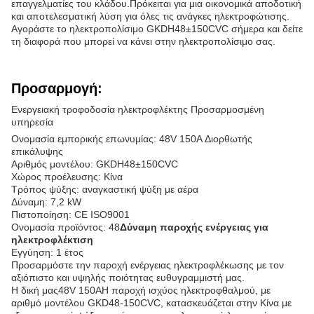
επαγγελματίες του κλάδου.Πρόκειται για μια οικονομικά αποδοτική
και αποτελεσματική λύση για όλες τις ανάγκες ηλεκτροφώτισης.
Αγοράστε το ηλεκτροπολίσιμο GKDH48±150CVC σήμερα και δείτε
τη διαφορά που μπορεί να κάνει στην ηλεκτροπολίσιμο σας.
Προσαρμογή:
Ενεργειακή τροφοδοσία ηλεκτροφλέκτης Προσαρμοσμένη
υπηρεσία
Ονομασία εμπορικής επωνυμίας: 48V 150A Διορθωτής
επικάλυψης
Αριθμός μοντέλου: GKDH48±150CVC
Χώρος προέλευσης: Κίνα
Τρόπος ψύξης: αναγκαστική ψύξη με αέρα
Δύναμη: 7,2 kW
Πιστοποίηση: CE ISO9001
Ονομασία προϊόντος: 48
Δύναμη παροχής ενέργειας για
ηλεκτροφλέκτιση
Εγγύηση: 1 έτος
Προσαρμόστε την παροχή ενέργειας ηλεκτροφλέκωσης με τον
αξιόπιστο και υψηλής ποιότητας ευθυγραμμιστή μας.
Η δική μας
48
V 15
0Α
Η παροχή ισχύος ηλεκτροφθαλμού, με
αριθμό μοντέλου GKD48-150CVC, κατασκευάζεται στην Κίνα με