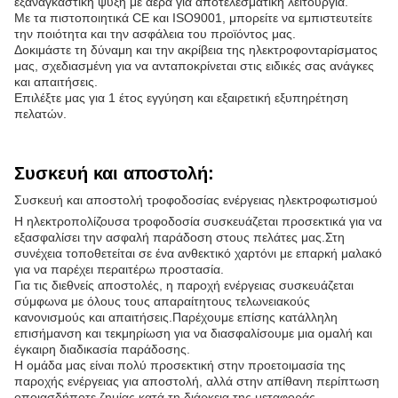
εξαναγκαστική ψύξη με αέρα για αποτελεσματική λειτουργία.
Με τα πιστοποιητικά CE και ISO9001, μπορείτε να εμπιστευτείτε
την ποιότητα και την ασφάλεια του προϊόντος μας.
Δοκιμάστε τη δύναμη και την ακρίβεια της ηλεκτροφονταρίσματος
μας, σχεδιασμένη για να ανταποκρίνεται στις ειδικές σας ανάγκες
και απαιτήσεις.
Επιλέξτε μας για 1 έτος εγγύηση και εξαιρετική εξυπηρέτηση
πελατών.
Συσκευή και αποστολή:
Συσκευή και αποστολή τροφοδοσίας ενέργειας ηλεκτροφωτισμού
Η ηλεκτροπολίζουσα τροφοδοσία συσκευάζεται προσεκτικά για να
εξασφαλίσει την ασφαλή παράδοση στους πελάτες μας.Στη
συνέχεια τοποθετείται σε ένα ανθεκτικό χαρτόνι με επαρκή μαλακό
για να παρέχει περαιτέρω προστασία.
Για τις διεθνείς αποστολές, η παροχή ενέργειας συσκευάζεται
σύμφωνα με όλους τους απαραίτητους τελωνειακούς
κανονισμούς και απαιτήσεις.Παρέχουμε επίσης κατάλληλη
επισήμανση και τεκμηρίωση για να διασφαλίσουμε μια ομαλή και
έγκαιρη διαδικασία παράδοσης.
Η ομάδα μας είναι πολύ προσεκτική στην προετοιμασία της
παροχής ενέργειας για αποστολή, αλλά στην απίθανη περίπτωση
οποιασδήποτε ζημίας κατά τη διάρκεια της μεταφοράς,