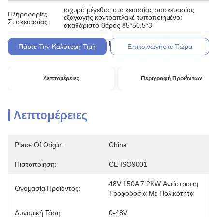
ισχυρό μέγεθος συσκευασίας συσκευασίας
Πληροφορίες
εξαγωγής κοντραπλακέ τυποποιημένο:
Συσκευασίας:
ακαθάριστο βάρος 85*50.5*3
Λ/Κ, D/A, D/P, T/T, Western Union, MoneyGram
Όροι Πληρωμής:
Πάρτε Την Καλύτερη Τιμή
Επικοινωνήστε Τώρα
Λεπτομέρειες
Περιγραφή Προϊόντων
Λεπτομέρειες
Place Of Origin:
China
Πιστοποίηση:
CE ISO9001
48V 150A 7.2KW Αντίστροφη 
Ονομασία Προϊόντος:
Τροφοδοσία Με Πολικότητα
Δυναμική Τάση:
0-48V