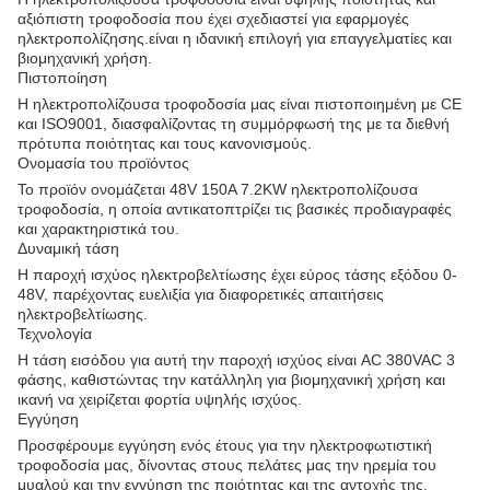
αξιόπιστη τροφοδοσία που έχει σχεδιαστεί για εφαρμογές
ηλεκτροπολίζησης.είναι η ιδανική επιλογή για επαγγελματίες και
βιομηχανική χρήση.
Πιστοποίηση
Η ηλεκτροπολίζουσα τροφοδοσία μας είναι πιστοποιημένη με CE
και ISO9001, διασφαλίζοντας τη συμμόρφωσή της με τα διεθνή
πρότυπα ποιότητας και τους κανονισμούς.
Ονομασία του προϊόντος
Το προϊόν ονομάζεται 48V 150A 7.2KW ηλεκτροπολίζουσα
τροφοδοσία, η οποία αντικατοπτρίζει τις βασικές προδιαγραφές
και χαρακτηριστικά του.
Δυναμική τάση
Η παροχή ισχύος ηλεκτροβελτίωσης έχει εύρος τάσης εξόδου 0-
48V, παρέχοντας ευελιξία για διαφορετικές απαιτήσεις
ηλεκτροβελτίωσης.
Τεχνολογία
Η τάση εισόδου για αυτή την παροχή ισχύος είναι AC 380VAC 3
φάσης, καθιστώντας την κατάλληλη για βιομηχανική χρήση και
ικανή να χειρίζεται φορτία υψηλής ισχύος.
Εγγύηση
Προσφέρουμε εγγύηση ενός έτους για την ηλεκτροφωτιστική
τροφοδοσία μας, δίνοντας στους πελάτες μας την ηρεμία του
μυαλού και την εγγύηση της ποιότητας και της αντοχής της.