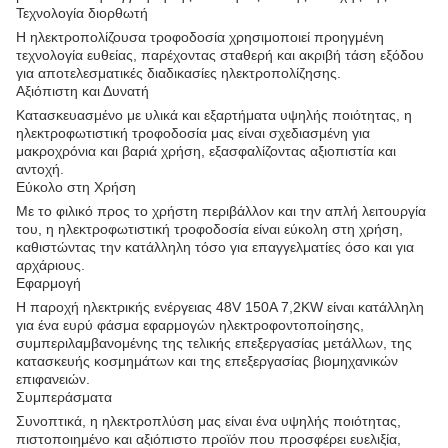
Τεχνολογία διορθωτή
Η ηλεκτροπολίζουσα τροφοδοσία χρησιμοποιεί προηγμένη
τεχνολογία ευθείας, παρέχοντας σταθερή και ακριβή τάση εξόδου
για αποτελεσματικές διαδικασίες ηλεκτροπολίζησης.
Αξιόπιστη και Δυνατή
Κατασκευασμένο με υλικά και εξαρτήματα υψηλής ποιότητας, η
ηλεκτροφωτιστική τροφοδοσία μας είναι σχεδιασμένη για
μακροχρόνια και βαριά χρήση, εξασφαλίζοντας αξιοπιστία και
αντοχή.
Εύκολο στη Χρήση
Με το φιλικό προς το χρήστη περιβάλλον και την απλή λειτουργία
του, η ηλεκτροφωτιστική τροφοδοσία είναι εύκολη στη χρήση,
καθιστώντας την κατάλληλη τόσο για επαγγελματίες όσο και για
αρχάριους.
Εφαρμογή
Η παροχή ηλεκτρικής ενέργειας 48V 150A 7,2KW είναι κατάλληλη
για ένα ευρύ φάσμα εφαρμογών ηλεκτροφοντοποίησης,
συμπεριλαμβανομένης της τελικής επεξεργασίας μετάλλων, της
κατασκευής κοσμημάτων και της επεξεργασίας βιομηχανικών
επιφανειών.
Συμπεράσματα
Συνοπτικά, η ηλεκτροπλύση μας είναι ένα υψηλής ποιότητας,
πιστοποιημένο και αξιόπιστο προϊόν που προσφέρει ευελιξία,