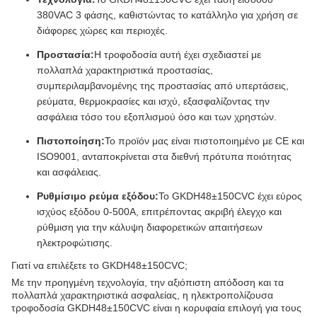
380VAC 3 φάσης, καθιστώντας το κατάλληλο για χρήση σε
διάφορες χώρες και περιοχές.
Προστασία:
Η τροφοδοσία αυτή έχει σχεδιαστεί με
πολλαπλά χαρακτηριστικά προστασίας,
συμπεριλαμβανομένης της προστασίας από υπερτάσεις,
ρεύματα, θερμοκρασίες και ισχύ, εξασφαλίζοντας την
ασφάλεια τόσο του εξοπλισμού όσο και των χρηστών.
Πιστοποίηση:
Το προϊόν μας είναι πιστοποιημένο με CE και
ISO9001, ανταποκρίνεται στα διεθνή πρότυπα ποιότητας
και ασφάλειας.
Ρυθμίσιμο ρεύμα εξόδου:
Το GKDH48±150CVC έχει εύρος
ισχύος εξόδου 0-500A, επιτρέποντας ακριβή έλεγχο και
ρύθμιση για την κάλυψη διαφορετικών απαιτήσεων
ηλεκτροφώτισης.
Γιατί να επιλέξετε το GKDH48±150CVC;
Με την προηγμένη τεχνολογία, την αξιόπιστη απόδοση και τα
πολλαπλά χαρακτηριστικά ασφαλείας, η ηλεκτροπολίζουσα
τροφοδοσία GKDH48±150CVC είναι η κορυφαία επιλογή για τους