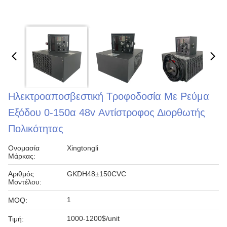
Ηλεκτροαποσβεστική Τροφοδοσία Με Ρεύμα
Εξόδου 0-150α 48v Αντίστροφος Διορθωτής
Πολικότητας
Ονομασία
Xingtongli
Μάρκας:
Αριθμός
GKDH48±150CVC
Μοντέλου:
1
MOQ:
1000-1200$/unit
Τιμή: