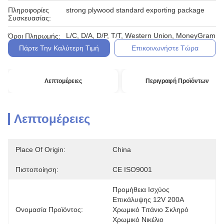
Πληροφορίες
strong plywood standard exporting package
Συσκευασίας:
L/C, D/A, D/P, T/T, Western Union, MoneyGram
Όροι Πληρωμής:
Πάρτε Την Καλύτερη Τιμή
Επικοινωνήστε Τώρα
Λεπτομέρειες
Περιγραφή Προϊόντων
Λεπτομέρειες
Place Of Origin:
China
Πιστοποίηση:
CE ISO9001
Προμήθεια Ισχύος 
Επικάλυψης 12V 200A 
Ονομασία Προϊόντος:
Χρωμικό Τιτάνιο Σκληρό 
Χρωμικό Νικέλιο 