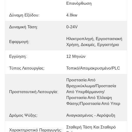
Επανόρθωση
Δύναμη Εξόδου:
4.8kw
Δυναμική Τάση:
0-24V
Ηλεκτροπληγή, Εργοστασιακή 
Εφαρμογή:
Χρήση, Δοκιμές, Εργαστήριο
Εγγύηση:
12 Μηνών
Τύπος Λειτουργίας:
Τοπικό/Απομακρυσμένο/PLC
Προστασία Από 
Βραχυκύκλωμα/προστασία 
Προστατευτική Λειτουργία:
Από Υπερθέρμανση/
Προστασία Από Έλλειψη 
Φάσης/προστασία Από Υπερ
Δρόμος Ψύξης:
Αναγκασμένος - Αερόψυξη
Σταθερή Τάση Και Σταθερό 
Χαρακτηριστικό Παραγωγής: