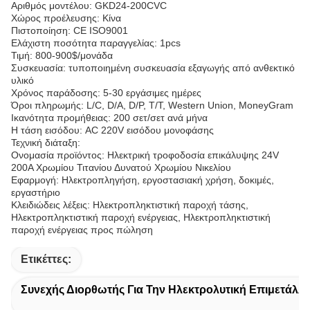
Αριθμός μοντέλου: GKD24-200CVC
Χώρος προέλευσης: Κίνα
Πιστοποίηση: CE ISO9001
Ελάχιστη ποσότητα παραγγελίας: 1pcs
Τιμή: 800-900$/μονάδα
Συσκευασία: τυποποιημένη συσκευασία εξαγωγής από ανθεκτικό
υλικό
Χρόνος παράδοσης: 5-30 εργάσιμες ημέρες
Όροι πληρωμής: L/C, D/A, D/P, T/T, Western Union, MoneyGram
Ικανότητα προμήθειας: 200 σετ/σετ ανά μήνα
Η τάση εισόδου: AC 220V εισόδου μονοφάσης
Τεχνική διάταξη:
Ονομασία προϊόντος: Ηλεκτρική τροφοδοσία επικάλυψης 24V
200A Χρωμίου Τιτανίου Δυνατού Χρωμίου Νικελίου
Εφαρμογή: Ηλεκτροπληγήση, εργοστασιακή χρήση, δοκιμές,
εργαστήριο
Κλειδιώδεις λέξεις: Ηλεκτροπληκτιστική παροχή τάσης,
Ηλεκτροπληκτιστική παροχή ενέργειας, Ηλεκτροπληκτιστική
παροχή ενέργειας προς πώληση
Ετικέττες:
Συνεχής Διορθωτής Για Την Ηλεκτρολυτική Επιμετάλ