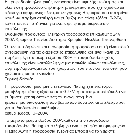
Η τροφοδοσία ηλεκτρικής ενέργειας είναι υψηλής ποιότητας και
αξιόπιστη τροφοδοσία ηλεκτρικής ενέργειας που έχει σχεδιαστεί
ειδικά για εφαρμογές ηλεκτροπληγήσεως.Η τροφοδοσία αυτή είναι
ικανή να παρέχει σταθερή και ρυθμιζόμενη τάση εξόδου 0-24V,
καθιστώντας το ιδανικό για ένα ευρύ φάσμα διεργασιών
επικάλυψης.
Ονομασία προϊόντος: Ηλεκτρική τροφοδοσία επικάλυψης 24V
200A Χρωμίου Τιτανίου Δυστηρό Χρωμίου Νικελίου Επανόρθωση
Όπως υποδηλώνει και η ονομασία, η τροφοδοσία αυτή είναι ειδικά
σχεδιασμένη για τις διαδικασίες επικάλυψης και είναι ικανή να
παρέχει μέγιστο ρεύμα εξόδου 200A.Η τροφοδοσία ισχύος
επικάλυψης είναι κατάλληλη για μια ποικιλία υλικών επικάλυψης,
συμπεριλαμβανομένου του χρώματος, του τιτανίου, του σκληρού
χρώματος και του νικελίου.
Τεχνική διάταξη:
Η τροφοδοσία ηλεκτρικής ενέργειας Plating έχει ένα εύρος
μεταβλητής τάσης εξόδου από 0-24V, η οποία μπορεί εύκολα να
ρυθμιστεί χρησιμοποιώντας τα ενσωματωμένα
χειριστήρια.διασφάλιση των βέλτιστων δυνατών αποτελεσμάτων
για τη διαδικασία επικάλυψης.
ρεύμα εξόδου: 0~200A
Το μέγιστο ρεύμα εξόδου 200A καθιστά την τροφοδοσία
τροφοδοσίας Plating κατάλληλη για ένα ευρύ φάσμα εφαρμογών
Plating.Αυτή η τροφοδοσία ενέργειας μπορεί να το χειριστεί