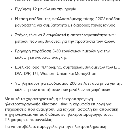
Εγγύηση 12 μηνών για την ηρεμία
Η τάση εισόδου της εναλλασσόμενης τάσης 220V εισόδου
μονοφάσης για συμβατότητα με διάφορες πηγές ισχύος
Στόχος είναι να διασφαλιστεί η αποτελεσματικότητα των
μέτρων που λαμβάνονται για την προστασία των ζώων.
Γρήγορη παράδοση 5-30 εργάσιμων ημερών για την
κάλυψη επείγουσας ανάγκης
Ευέλικτοι όροι πληρωμής, συμπεριλαμβανομένων των L/C,
D/A, D/P, T/T, Western Union και MoneyGram
Υψηλή ικανότητα εφοδιασμού 200 σετ/σετ ανά μήνα για την
κάλυψη των απαιτήσεων των μεγάλων επιχειρήσεων
Με αυτά τα χαρακτηριστικά, η ηλεκτροπαραγωγή
ηλεκτροπαραγωγής Xingtongli είναι η κορυφαία επιλογή για
επιχειρήσεις που αναζητούν μια ισχυρή, ασφαλή και αποδοτική
πηγή ενέργειας για τις διαδικασίες ηλεκτροπαραγωγής τους.
Πληροφορίες παραγγελίας:
Για να υποβάλετε παραγγελία για την ηλεκτροπληρωτική