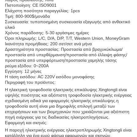
Πιστοποίηση: CE ISO9001
Ελάχιστη ποσότητα παραγγελίας: 1pcs
Τιμή: 800-900$/μονάδα
Συσκευασία: τυποποιημένη συσκευασία εξαγωγής από ανθεκτικό
υλικό
Χρόνος παράδοσης: 5-30 εργάσιμες ημέρες
Όροι πληρωμής: L/C, D/A, D/P, T/T, Western Union, MoneyGram
Ικανότητα προμήθειας: 200 σετ/σετ ανά μήνα
Δραστηριότητα προστασίας: Προστασία από βραχυκύκλωμα/
προστασία από υπερθέρμανση/προστασία από έλλειψη φάσης/
προστασία από υπερφόρτωση/προστασία χαμηλής τάσης
ρεύμα εξόδου: 0~200A
Εγγύηση: 12 μήνες
Η τάση εισόδου: AC 220V εισόδου μονοφάσης
Περιγραφή του προϊόντος:
Η ηλεκτρική τροφοδοσία ηλεκτρικής επικάλυψης Xingtongli είναι
υψηλής ποιότητας και αξιόπιστη τροφοδοσία ηλεκτρικής ενέργειας
σχεδιασμένη ειδικά για εφαρμογές ηλεκτρικής επικάλυψης.η
τροφοδοσία αυτή είναι μια δημοφιλής επιλογή μεταξύ των
επιχειρήσεων και των βιομηχανιών που χρειάζονται μια αξιόπιστη
πηγή ενέργειας για τις διαδικασίες ηλεκτροπληγήσεως.
Εφαρμογή και σκηνές:
Η παροχή ηλεκτρικής ενέργειας ηλεκτροπληρωμής Xingtongli είναι
κατάλληλη για ένα ευρύ φάσμα εφαρμογών και σκηνών,