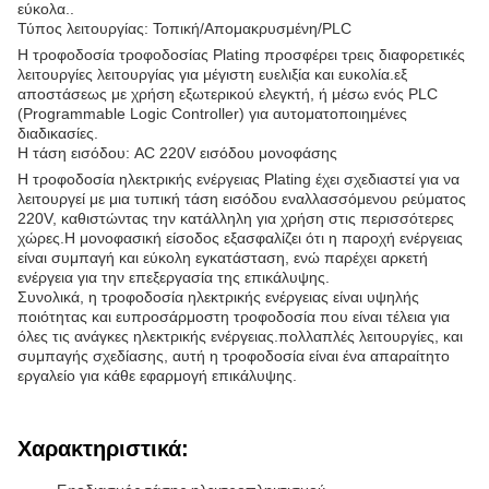
εύκολα..
Τύπος λειτουργίας: Τοπική/Απομακρυσμένη/PLC
Η τροφοδοσία τροφοδοσίας Plating προσφέρει τρεις διαφορετικές
λειτουργίες λειτουργίας για μέγιστη ευελιξία και ευκολία.εξ
αποστάσεως με χρήση εξωτερικού ελεγκτή, ή μέσω ενός PLC
(Programmable Logic Controller) για αυτοματοποιημένες
διαδικασίες.
Η τάση εισόδου: AC 220V εισόδου μονοφάσης
Η τροφοδοσία ηλεκτρικής ενέργειας Plating έχει σχεδιαστεί για να
λειτουργεί με μια τυπική τάση εισόδου εναλλασσόμενου ρεύματος
220V, καθιστώντας την κατάλληλη για χρήση στις περισσότερες
χώρες.Η μονοφασική είσοδος εξασφαλίζει ότι η παροχή ενέργειας
είναι συμπαγή και εύκολη εγκατάσταση, ενώ παρέχει αρκετή
ενέργεια για την επεξεργασία της επικάλυψης.
Συνολικά, η τροφοδοσία ηλεκτρικής ενέργειας είναι υψηλής
ποιότητας και ευπροσάρμοστη τροφοδοσία που είναι τέλεια για
όλες τις ανάγκες ηλεκτρικής ενέργειας.πολλαπλές λειτουργίες, και
συμπαγής σχεδίασης, αυτή η τροφοδοσία είναι ένα απαραίτητο
εργαλείο για κάθε εφαρμογή επικάλυψης.
Χαρακτηριστικά: