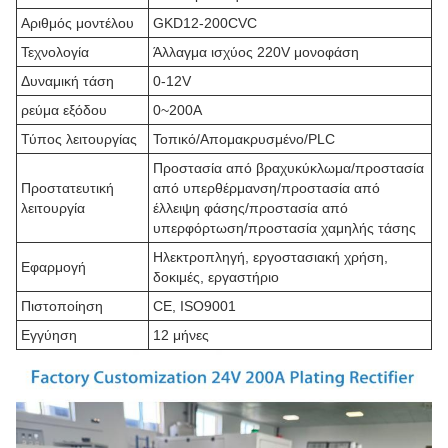
Αριθμός μοντέλου
GKD12-200CVC
Τεχνολογία
Άλλαγμα ισχύος 220V μονοφάση
Δυναμική τάση
0-12V
ρεύμα εξόδου
0~200A
Τύπος λειτουργίας
Τοπικό/Απομακρυσμένο/PLC
Προστασία από βραχυκύκλωμα/προστασία
Προστατευτική
από υπερθέρμανση/προστασία από
λειτουργία
έλλειψη φάσης/προστασία από
υπερφόρτωση/προστασία χαμηλής τάσης
Ηλεκτροπληγή, εργοστασιακή χρήση,
Εφαρμογή
δοκιμές, εργαστήριο
Πιστοποίηση
CE, ISO9001
Εγγύηση
12 μήνες