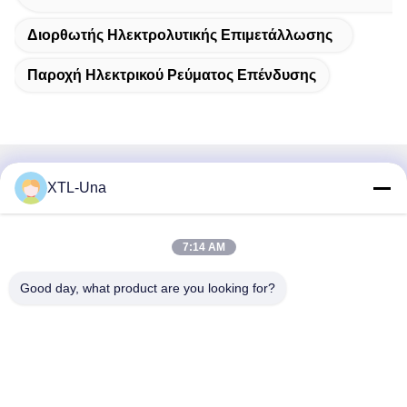
Διορθωτής Ηλεκτρολυτικής Επιμετάλλωσης
Παροχή Ηλεκτρικού Ρεύματος Επένδυσης
Γρήγορη επικοινωνία
XTL-Una
Διεύθυνση:
7:14 AM
Νο 327, δρόμος Xingye, ανατολική περιοχή βιομηχανίας,
Xindu, πόλη Chengdu, sichuan επαρχία, Κίνα
Good day, what product are you looking for?
Τηλ.:
86-28-83964043
Ηλεκτρονικό ταχυδρομείο
Unawang@cdxtlpower.com