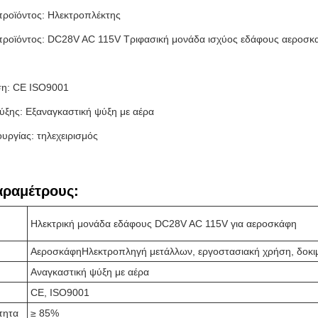
ροϊόντος: Ηλεκτροπλέκτης
ροϊόντος: DC28V AC 115V Τριφασική μονάδα ισχύος εδάφους αεροσκ
ση: CE ISO9001
ξης: Εξαναγκαστική ψύξη με αέρα
ουργίας: τηλεχειρισμός
αραμέτρους:
Ηλεκτρική μονάδα εδάφους DC28V AC 115V για αεροσκάφη
Αεροσκάφη
Ηλεκτροπληγή μετάλλων, εργοστασιακή χρήση, δοκιμ
Αναγκαστική ψύξη με αέρα
CE, ISO9001
τητα
≥ 85%