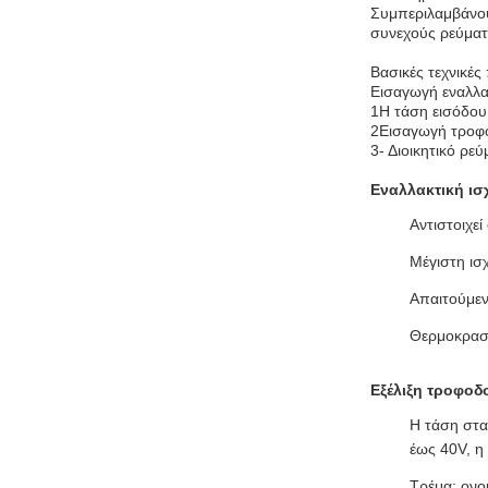
Συμπεριλαμβάνου
συνεχούς ρεύματ
Βασικές τεχνικές
Εισαγωγή εναλλ
1Η τάση εισόδου
2Εισαγωγή τροφο
3- Διοικητικό ρε
Εναλλακτική ισ
Αντιστοιχε
Μέγιστη ισ
Απαιτούμεν
Θερμοκρασ
Εξέλιξη τροφοδ
Η τάση στα
έως 40V, η
Τρέμα: ονο