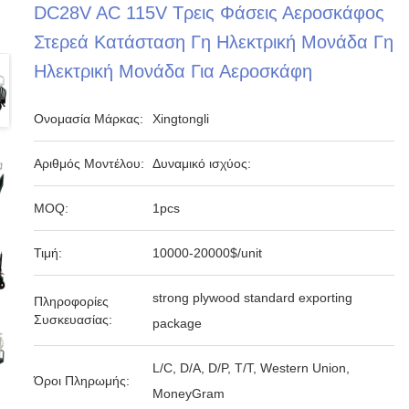
DC28V AC 115V Τρεις Φάσεις Αεροσκάφος
Στερεά Κατάσταση Γη Ηλεκτρική Μονάδα Γη
Ηλεκτρική Μονάδα Για Αεροσκάφη
Ονομασία Μάρκας:
Xingtongli
Αριθμός Μοντέλου:
Δυναμικό ισχύος:
MOQ:
1pcs
Τιμή:
10000-20000$/unit
strong plywood standard exporting
Πληροφορίες
Συσκευασίας:
package
L/C, D/A, D/P, T/T, Western Union,
Όροι Πληρωμής:
MoneyGram