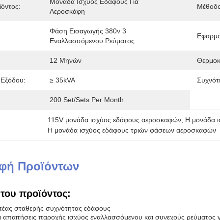
Μονάδα Ισχύος Εδάφους Για 
όντος:
Μέθοδο
Αεροσκάφη
Φάση Εισαγωγής 380v 3 
Εφαρμο
Εναλλασσόμενου Ρεύματος
12 Μηνών
Θερμοκ
 Εξόδου:
≥ 35kVA
Συχνότ
200 Set/Sets Per Month
115V μονάδα ισχύος εδάφους αεροσκαφών
, 
Η μονάδα 
Η μονάδα ισχύος εδάφους τριών φάσεων αεροσκαφών
φή Προϊόντων
του προϊόντος:
πέας σταθερής συχνότητας εδάφους
ι απαιτήσεις παροχής ισχύος εναλλασσόμενου και συνεχούς ρεύματος γ