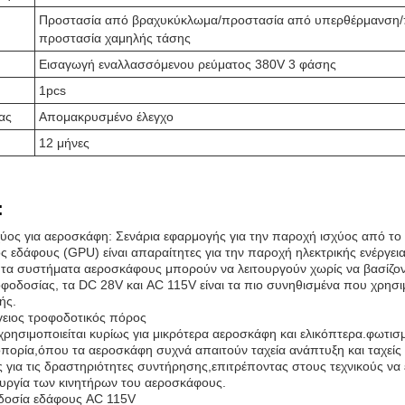
Προστασία από βραχυκύκλωμα/προστασία από υπερθέρμανση/
προστασία χαμηλής τάσης
Εισαγωγή εναλλασσόμενου ρεύματος 380V 3 φάσης
1pcs
ας
Απομακρυσμένο έλεγχο
12 μήνες
:
χύος για αεροσκάφη: Σενάρια εφαρμογής για την παροχή ισχύος από τ
ς εδάφους (GPU) είναι απαραίτητες για την παροχή ηλεκτρικής ενέργε
ι τα συστήματα αεροσκάφους μπορούν να λειτουργούν χωρίς να βασίζο
φοδοσίας, τα DC 28V και AC 115V είναι τα πιο συνηθισμένα που χρησι
ής.
γειος τροφοδοτικός πόρος
ρησιμοποιείται κυρίως για μικρότερα αεροσκάφη και ελικόπτερα.φωτισ
οπορία,όπου τα αεροσκάφη συχνά απαιτούν ταχεία ανάπτυξη και ταχείς 
 για τις δραστηριότητες συντήρησης,επιτρέποντας στους τεχνικούς να 
τουργία των κινητήρων του αεροσκάφους.
δοσία εδάφους AC 115V