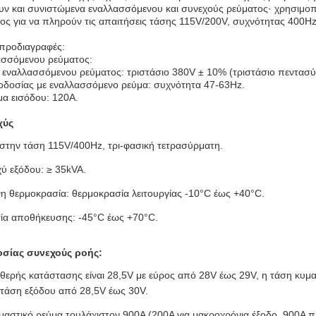
ν και συνιστώμενα εναλλασσόμενου και συνεχούς ρεύματος· χρησιμο
ος για να πληρούν τις απαιτήσεις τάσης 115V/200V, συχνότητας 400H
 προδιαγραφές:
ασσόμενου ρεύματος:
 εναλλασσόμενου ρεύματος: τριστάσιο 380V ± 10% (τριστάσιο πεντασύ
δοσίας με εναλλασσόμενο ρεύμα: συχνότητα 47-63Hz.
ύμα εισόδου: 120A.
χύς
ί στην τάση 115V/400Hz, τρι-φασική τετρασύρματη.
χύ εξόδου: ≥ 35kVA.
η θερμοκρασία: θερμοκρασία λειτουργίας -10°C έως +40°C.
ία αποθήκευσης: -45°C έως +70°C.
οσίας συνεχούς ροής:
θερής κατάστασης είναι 28,5V με εύρος από 28V έως 29V, η τάση κυμα
 τάση εξόδου από 28,5V έως 30V.
μαστικό ρεύμα τουλάχιστον 900A (200A για μακροχρόνια έξοδο, 900A πρ