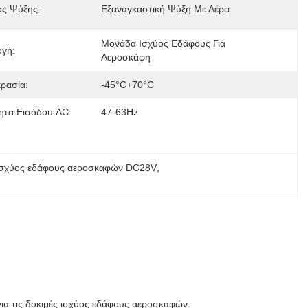
ς Ψύξης:
Εξαναγκαστική Ψύξη Με Αέρα
Μονάδα Ισχύος Εδάφους Για 
γή:
Αεροσκάφη
ρασία:
-45°C+70°C
ητα Εισόδου AC:
47-63Hz
ισχύος εδάφους αεροσκαφών DC28V
, 
ια τις δοκιμές ισχύος εδάφους αεροσκαφών.