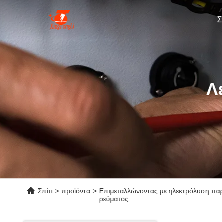
Σ
Λ
Σπίτι
>
προϊόντα
>
Επιμεταλλώνοντας με ηλεκτρόλυση παρ
ρεύματος