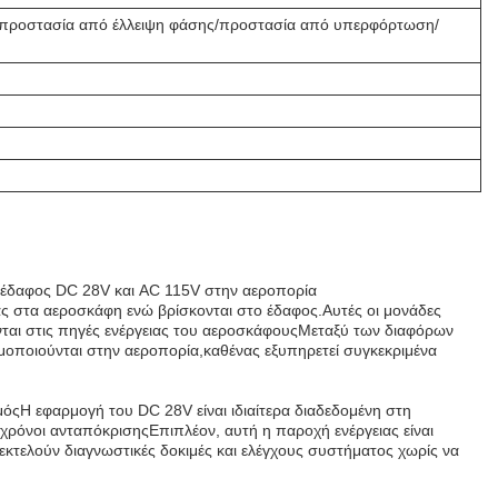
προστασία από έλλειψη φάσης/προστασία από υπερφόρτωση/
ο έδαφος DC 28V και AC 115V στην αεροπορία
ιας στα αεροσκάφη ενώ βρίσκονται στο έδαφος.Αυτές οι μονάδες
νται στις πηγές ενέργειας του αεροσκάφουςΜεταξύ των διαφόρων
μοποιούνται στην αεροπορία,καθένας εξυπηρετεί συγκεκριμένα
μόςΗ εφαρμογή του DC 28V είναι ιδιαίτερα διαδεδομένη στη
χρόνοι ανταπόκρισηςΕπιπλέον, αυτή η παροχή ενέργειας είναι
εκτελούν διαγνωστικές δοκιμές και ελέγχους συστήματος χωρίς να