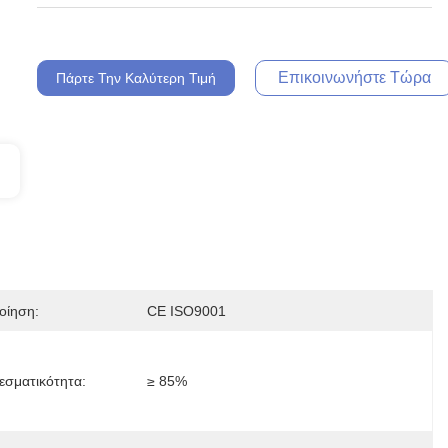
Επικοινωνήστε Τώρα
Πάρτε Την Καλύτερη Τιμή
οίηση:
CE ISO9001
εσματικότητα:
≥ 85%