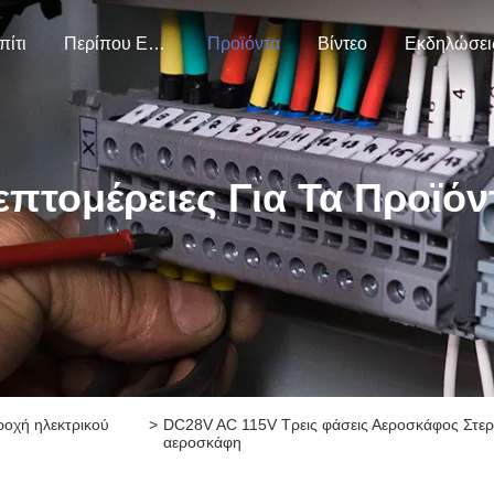
πίτι
Περίπου Εμείς
Προϊόντα
Βίντεο
Εκδηλώσει
επτομέρειες Για Τα Προϊόν
οχή ηλεκτρικού
>
DC28V AC 115V Τρεις φάσεις Αεροσκάφος Στερ
αεροσκάφη