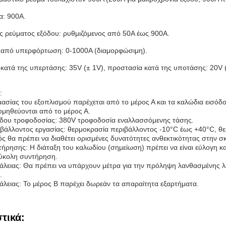
α: 900A.
ς ρεύματος εξόδου: ρυθμιζόμενος από 50A έως 900A.
 από υπερφόρτωση: 0-1000A (διαμορφώσιμη).
κατά της υπερτάσης: 35V (± 1V), προστασία κατά της υποτάσης: 20V (
:
ασίας του εξοπλισμού παρέχεται από το μέρος Α και τα καλώδια εισόδου
μηθεύονται από το μέρος Α.
όδου τροφοδοσίας: 380V τροφοδοσία εναλλασσόμενης τάσης.
ιβάλλοντος εργασίας: θερμοκρασία περιβάλλοντος -10°C έως +40°C, 
 θα πρέπει να διαθέτει ορισμένες δυνατότητες ανθεκτικότητας στην σκ
ήρησης: Η διάταξη του καλωδίου (σημείωση) πρέπει να είναι εύλογη κα
εύκολη συντήρηση.
άλειας: Θα πρέπει να υπάρχουν μέτρα για την πρόληψη λανθασμένης λει
.
άλειας: Το μέρος Β παρέχει δωρεάν τα απαραίτητα εξαρτήματα.
τικά: