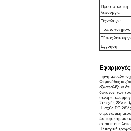
Προστατευτική
λειτουργία
Τεχνολογία
Τροποποιημένο
Τύπος λειτουργί
Εγγύηση
Εφαρμογές
Γήινη μονάδα ισ
Οι μονάδες ισχύο
εξασφαλίζουν ότ
δυνατοτήτων τρο
σενάρια εφαρμογ
Συνεχής 28V επί
Η ισχύς DC 28V χ
στρατιωτική αερ
ζωτικής σημασίας
απαιτείται η λει
Ηλεκτρική τροφο