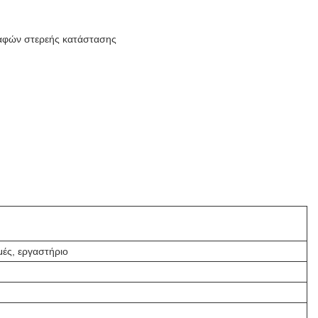
αφών στερεής κατάστασης
ές, εργαστήριο