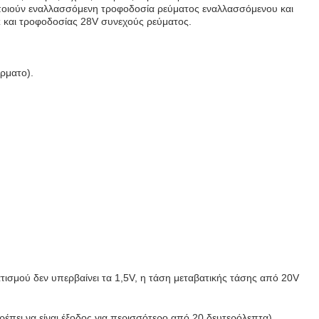
ποιούν εναλλασσόμενη τροφοδοσία ρεύματος εναλλασσόμενου και
z και τροφοδοσίας 28V συνεχούς ρεύματος.
ρματο).
τισμού δεν υπερβαίνει τα 1,5V, η τάση μεταβατικής τάσης από 20V
έπει να είναι έξοδος για περισσότερο από 20 δευτερόλεπτα).