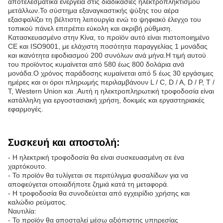
αποτελεσματικά ενέργεια στις διαδικασίες ηλεκτροπληκτισμού
μετάλλων.Το σύστημα εξαναγκαστικής ψύξης του αέρα
εξασφαλίζει τη βέλτιστη λειτουργία ενώ το ψηφιακό έλεγχο του
τοπικού πάνελ επιτρέπει εύκολη και ακριβή ρύθμιση.
Κατασκευασμένο στην Κίνα, το προϊόν αυτό είναι πιστοποιημένο
CE και ISO9001, με ελάχιστη ποσότητα παραγγελίας 1 μονάδας
και ικανότητα εφοδιασμού 200 συνόλων ανά μήνα.Η τιμή αυτού
του προϊόντος κυμαίνεται από 580 έως 800 δολάρια ανά
μονάδα.Ο χρόνος παράδοσης κυμαίνεται από 5 έως 30 εργάσιμες
ημέρες και οι όροι πληρωμής περιλαμβάνουν L / C, D / A, D / P, T /
T, Western Union και .Αυτή η ηλεκτροπληρωτική τροφοδοσία είναι
κατάλληλη για εργοστασιακή χρήση, δοκιμές και εργαστηριακές
εφαρμογές.
Συσκευή και αποστολή:
- Η ηλεκτρική τροφοδοσία θα είναι συσκευασμένη σε ένα
χαρτόκουτο.
- Το προϊόν θα τυλίγεται σε περιτύλιγμα φυσαλίδων για να
αποφεύγεται οποιαδήποτε ζημιά κατά τη μεταφορά.
- Η τροφοδοσία θα συνοδεύεται από εγχειρίδιο χρήσης και
καλώδιο ρεύματος.
Ναυτιλία:
- Το προϊόν θα αποσταλεί μέσω αξιόπιστης υπηρεσίας