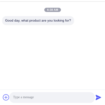
Διεύθυνση:
6:38 AM
Νο 327, δρόμος Xingye, ανατολική περιοχή βιομηχανίας,
Xindu, πόλη Chengdu, sichuan επαρχία, Κίνα
Good day, what product are you looking for?
Τηλ.:
86-28-83964043
Ηλεκτρονικό ταχυδρομείο
Unawang@cdxtlpower.com
Πολιτική μυστικότητας
|
Sitemap
| Καλή ποιότητα της Κίνας
Επιμεταλλώνοντας με ηλεκτρόλυση παροχή ηλεκτρικού
ρεύματος Προμηθευτής. Πνευματικά δικαιώματα © 2019-2026
Chengdu Xingtongli Power Supply Equipment Co., Ltd. .
Διατηρούνται όλα τα πνευματικά δικαιώματα.