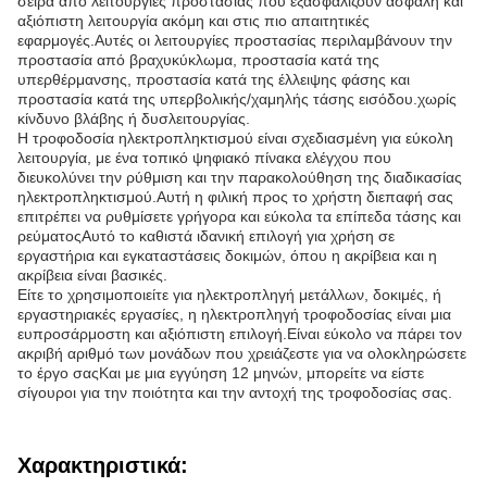
σειρά από λειτουργίες προστασίας που εξασφαλίζουν ασφαλή και
αξιόπιστη λειτουργία ακόμη και στις πιο απαιτητικές
εφαρμογές.Αυτές οι λειτουργίες προστασίας περιλαμβάνουν την
προστασία από βραχυκύκλωμα, προστασία κατά της
υπερθέρμανσης, προστασία κατά της έλλειψης φάσης και
προστασία κατά της υπερβολικής/χαμηλής τάσης εισόδου.χωρίς
κίνδυνο βλάβης ή δυσλειτουργίας.
Η τροφοδοσία ηλεκτροπληκτισμού είναι σχεδιασμένη για εύκολη
λειτουργία, με ένα τοπικό ψηφιακό πίνακα ελέγχου που
διευκολύνει την ρύθμιση και την παρακολούθηση της διαδικασίας
ηλεκτροπληκτισμού.Αυτή η φιλική προς το χρήστη διεπαφή σας
επιτρέπει να ρυθμίσετε γρήγορα και εύκολα τα επίπεδα τάσης και
ρεύματοςΑυτό το καθιστά ιδανική επιλογή για χρήση σε
εργαστήρια και εγκαταστάσεις δοκιμών, όπου η ακρίβεια και η
ακρίβεια είναι βασικές.
Είτε το χρησιμοποιείτε για ηλεκτροπληγή μετάλλων, δοκιμές, ή
εργαστηριακές εργασίες, η ηλεκτροπληγή τροφοδοσίας είναι μια
ευπροσάρμοστη και αξιόπιστη επιλογή.Είναι εύκολο να πάρει τον
ακριβή αριθμό των μονάδων που χρειάζεστε για να ολοκληρώσετε
το έργο σαςΚαι με μια εγγύηση 12 μηνών, μπορείτε να είστε
σίγουροι για την ποιότητα και την αντοχή της τροφοδοσίας σας.
Χαρακτηριστικά: