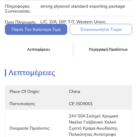
Πληροφορίες
strong plywood standard exporting package
Συσκευασίας:
L/C, D/A, D/P, T/T, Western Union,
Όροι Πληρωμής:
Πάρτε Την Καλύτερη Τιμή
Επικοινωνήστε Τώρα
Λεπτομέρειες
Περιγραφή Προϊόντων
Λεπτομέρειες
Place Of Origin:
China
Πιστοποίηση:
CE ISO9001
24V 50A Σκληρό Χρωμικό 
Νικέλιο Γαλβανικό Χαλκό 
Ονομασία Προϊόντος:
Σχιστό Κράμα Ανωδίασης 
Πολικότητας Αντίστροφο 