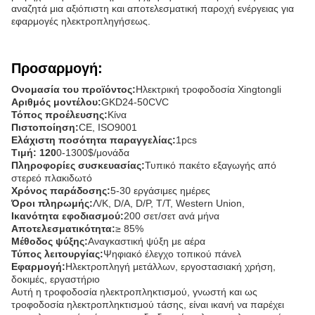
αναζητά μια αξιόπιστη και αποτελεσματική παροχή ενέργειας για
εφαρμογές ηλεκτροπληγήσεως.
Προσαρμογή:
Ονομασία του προϊόντος:
Ηλεκτρική τροφοδοσία Xingtongli
Αριθμός μοντέλου:
GKD24-50CVC
Τόπος προέλευσης:
Κίνα
Πιστοποίηση:
CE, ISO9001
Ελάχιστη ποσότητα παραγγελίας:
1pcs
Τιμή: 120
0-1300$/μονάδα
Πληροφορίες συσκευασίας:
Τυπικό πακέτο εξαγωγής από
στερεό πλακιδωτό
Χρόνος παράδοσης:
5-30 εργάσιμες ημέρες
Όροι πληρωμής:
Λ/Κ, D/A, D/P, T/T, Western Union,
Ικανότητα εφοδιασμού:
200 σετ/σετ ανά μήνα
Αποτελεσματικότητα:
≥ 85%
Μέθοδος ψύξης:
Αναγκαστική ψύξη με αέρα
Τύπος λειτουργίας:
Ψηφιακό έλεγχο τοπικού πάνελ
Εφαρμογή:
Ηλεκτροπληγή μετάλλων, εργοστασιακή χρήση,
δοκιμές, εργαστήριο
Αυτή η τροφοδοσία ηλεκτροπληκτισμού, γνωστή και ως
τροφοδοσία ηλεκτροπληκτισμού τάσης, είναι ικανή να παρέχει