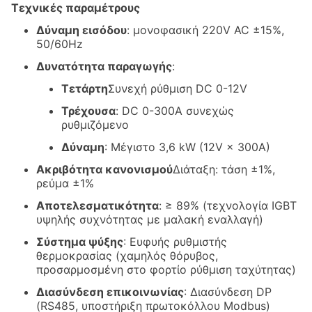
Τεχνικές παραμέτρους
Δύναμη εισόδου
: μονοφασική 220V AC ±15%,
50/60Hz
Δυνατότητα παραγωγής
:
Τετάρτη
Συνεχή ρύθμιση DC 0-12V
Τρέχουσα
: DC 0-300A συνεχώς
ρυθμιζόμενο
Δύναμη
: Μέγιστο 3,6 kW (12V × 300A)
Ακριβότητα κανονισμού
Διάταξη: τάση ±1%,
ρεύμα ±1%
Αποτελεσματικότητα
: ≥ 89% (τεχνολογία IGBT
υψηλής συχνότητας με μαλακή εναλλαγή)
Σύστημα ψύξης
: Ευφυής ρυθμιστής
θερμοκρασίας (χαμηλός θόρυβος,
προσαρμοσμένη στο φορτίο ρύθμιση ταχύτητας)
Διασύνδεση επικοινωνίας
: Διασύνδεση DP
(RS485, υποστήριξη πρωτοκόλλου Modbus)