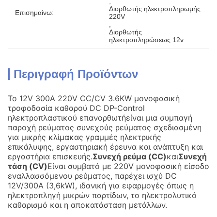
, 
Διορθωτής ηλεκτροπληρωμής 
Επισημαίνω:
220V
, 
Διορθωτής 
ηλεκτροπληρώσεως 12v
Περιγραφή Προϊόντων
Το 12V 300A 220V CC/CV 3.6KW μονοφασική
τροφοδοσία καθαρού DC DP-Control
ηλεκτροπλαστικού επανορθωτή
είναι μια συμπαγή
παροχή ρεύματος συνεχούς ρεύματος σχεδιασμένη
για μικρής κλίμακας γραμμές ηλεκτρικής
επικάλυψης, εργαστηριακή έρευνα και ανάπτυξη και
εργαστήρια επισκευής.
Συνεχή ρεύμα (CC)
και
Συνεχή
τάση (CV)
Είναι συμβατό με 220V μονοφασική είσοδο
εναλλασσόμενου ρεύματος, παρέχει ισχύ DC
12V/300A (3,6kW), ιδανική για εφαρμογές όπως η
ηλεκτροπληγή μικρών παρτίδων, το ηλεκτρολυτικό
καθαρισμό και η αποκατάσταση μετάλλων.