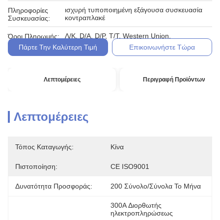
ισχυρή τυποποιημένη εξάγουσα συσκευασία
Πληροφορίες
κοντραπλακέ
Συσκευασίας:
Λ/Κ, D/A, D/P, T/T, Western Union,
Όροι Πληρωμής:
Πάρτε Την Καλύτερη Τιμή
Επικοινωνήστε Τώρα
Λεπτομέρειες
Περιγραφή Προϊόντων
Λεπτομέρειες
Τόπος Καταγωγής:
Κίνα
Πιστοποίηση:
CE ISO9001
Δυνατότητα Προσφοράς:
200 Σύνολο/σύνολα Το Μήνα
300A Διορθωτής 
ηλεκτροπληρώσεως